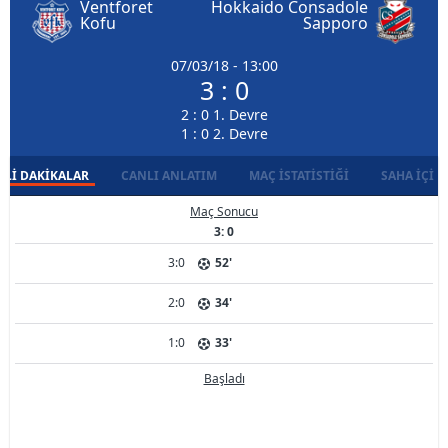
Ventforet
Hokkaido Consadole
Kofu
Sapporo
07/03/18 - 13:00
3 : 0
2 : 0 1. Devre
1 : 0 2. Devre
LI DAKIKALAR
CANLI ANLATIM
MAÇ İSTATISTIĞI
SAHA İÇI D
Maç Sonucu
3: 0
3:0
52'
2:0
34'
1:0
33'
Başladı