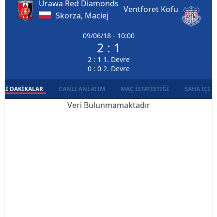
Urawa Red Diamonds
Ventforet Kofu
Skorza, Maciej
09/06/18 - 10:00
2 : 1
2 : 1 1. Devre
0 : 0 2. Devre
LI DAKIKALAR
CANLI ANLATIM
MAÇ İSTATISTIĞI
SAHA İÇI D
Veri Bulunmamaktadır