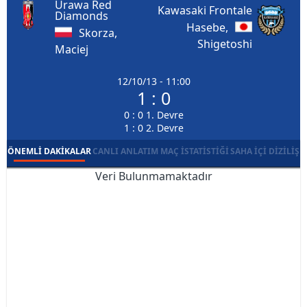
Urawa Red
Kawasaki Frontale
Diamonds
Hasebe,
Skorza,
Shigetoshi
Maciej
12/10/13 - 11:00
1 : 0
0 : 0 1. Devre
1 : 0 2. Devre
ÖNEMLI DAKIKALAR
CANLI ANLATIM
MAÇ İSTATISTIĞI
SAHA İÇI DIZILIŞ
Veri Bulunmamaktadır