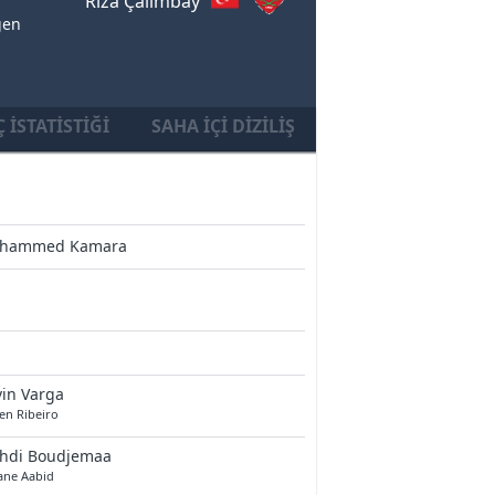
Rıza Çalımbay
gen
 İSTATISTIĞI
SAHA İÇI DIZILIŞ
hammed Kamara
in Varga
en Ribeiro
hdi Boudjemaa
ane Aabid