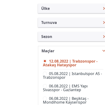
Ülke
Turnuva
Türkiye
Süper Lig
Sezon
Uluslararası
Türkiye Kupası
Süper Lig 22/23
Uluslararası Kulüpler
1. Lig
Maçlar
Süper Lig 26/27
Turkiye
Süper Kupa
12.08.2022 | Trabzonspor -
Süper Lig 25/26
İngiltere
Atakaş Hatayspor
Spor Toto Kupası
Süper Lig 24/25
İspanya
05.08.2022 | Istanbulspor AS -
Super Lig, Women
Trabzonspor
Süper Lig 23/24
Almanya Amatör
06.08.2022 | EMS Yapı
Süper Lig 21/22
Fransa
Sivasspor - Gaziantep
Süper Lig 20/21
İtalya
06.08.2022 | Beşiktaş -
Mondihome Kayserispor