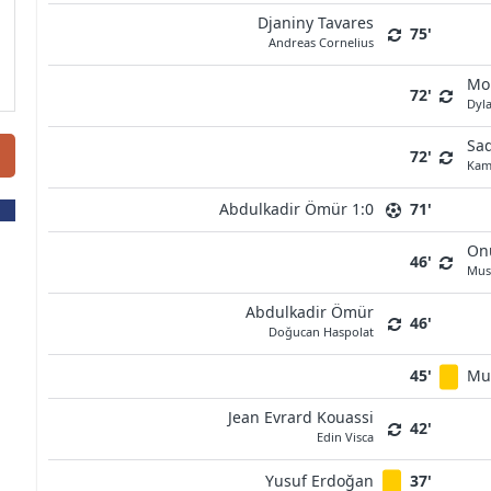
Djaniny Tavares
75'
Andreas Cornelius
Mo
72'
Dyla
Sad
72'
Kami
Abdulkadir Ömür 1:0
71'
On
46'
Mus
Abdulkadir Ömür
46'
Doğucan Haspolat
45'
Mu
Jean Evrard Kouassi
42'
Edin Visca
Yusuf Erdoğan
37'