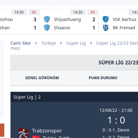
14:30
90
14:30
89
14:
3
2
eizhou
Shijiazhuang
VSK Aarhus
kka FC
Kungfu FC
1
1
shan
Shaanxi
BK Fremad
nshi FC
Union FC
Amager
Canlı Skor
Türkiye
Süper Lig
Süper Lig 22/23 Se
maçı
SÜPER LIG 22/2
GENEL GÖRÜNÜM
PUAN DURUMU
Süper Lig | 2
12/08/22 - 21:00
1 : 0
0 : 0 1. Devre
Trabzonspor
1 : 0 2. Devre