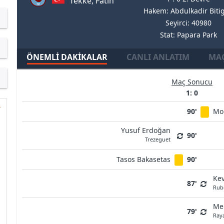
Tekke, Fatih
Hakem: Abdulkadir Biti
Seyirci: 40980
Stat: Papara Park
ÖNEMLI DAKIKALAR
CANLI ANLATIM
MAÇ
Maç Sonucu
1: 0
90'
Mo
Yusuf Erdoğan
90'
Trezeguet
Tasos Bakasetas
90'
Kev
87'
Rub
Me
79'
Ray