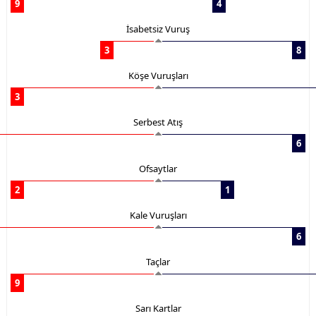
9
4
İsabetsiz Vuruş
3
8
Köşe Vuruşları
3
Serbest Atış
6
Ofsaytlar
2
1
Kale Vuruşları
6
Taçlar
9
Sarı Kartlar