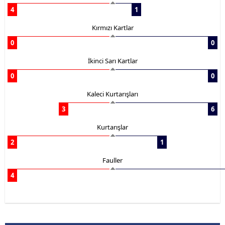
4
1
Kırmızı Kartlar
0
0
İkinci Sarı Kartlar
0
0
Kaleci Kurtarışları
3
6
Kurtarışlar
2
1
Fauller
4