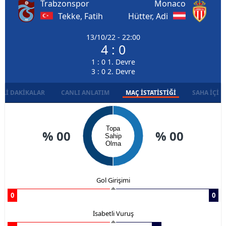
Trabzonspor
Monaco
Tekke, Fatih
Hütter, Adi
13/10/22 - 22:00
4 : 0
1 : 0 1. Devre
3 : 0 2. Devre
LI DAKIKALAR
CANLI ANLATIM
MAÇ İSTATISTIĞI
SAHA İÇI D
Topa
% 00
% 00
Sahip
Olma
Gol Girişimi
0
0
İsabetli Vuruş