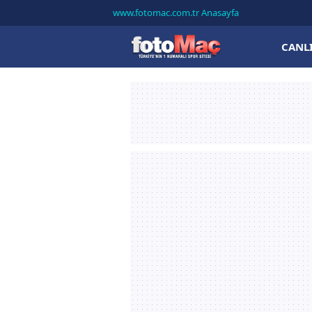
www.fotomac.com.tr Anasayfa
CANL