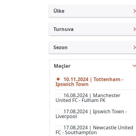
Ülke
Turnuva
İngiltere
Premier Lig
Sezon
Türkiye
Federasyon Kupası
Premier Lig 24/25
Uluslararası
İngiltere Lig Kupası
Maçlar
Premier Lig 26/27
Uluslararası Kulüpler
Community Shield
10.11.2024 | Tottenham -
Premier Lig 25/26
Turkiye
Ipswich Town
FA Cup,Elemeler
Premier Lig 23/24
İspanya
16.08.2024 | Manchester
Football League Trophy
United FC - Fulham FK
Premier Lig 22/23
Almanya Amatör
Lig 1
17.08.2024 | Ipswich Town -
Premier Lig 21/22
Fransa
Liverpool
Lig 2
Premier Lig 20/21
İtalya
17.08.2024 | Newcastle United
National League Cup
FC - Southampton