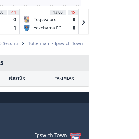
00
44
13:00
45
13:00
45
0
0
1
Tegevajaro
Omiya Ardija
Miyazaki
1
0
0
Yokohama FC
Albirex
Niigata
25 Sezonu
Tottenham - Ipswich Town
25
FİKSTÜR
TAKIMLAR
Ipswich Town