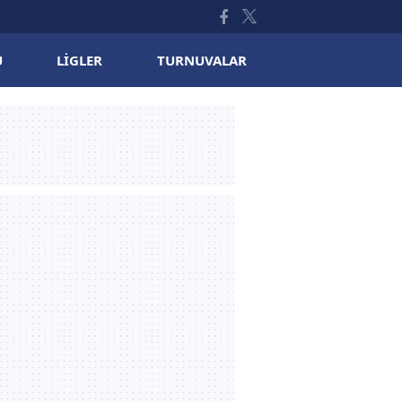
U
LIGLER
TURNUVALAR