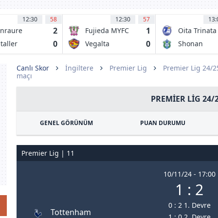
12:30
58
12:30
57
13:
2
1
nraure
Fujieda MYFC
Oita Trinata
chinohe FC
0
0
taller
Vegalta
Shonan
oyama
Sendai
Bellmare
Canlı Skor
İngiltere
Premier Lig
Premier Lig 24/
maçı
PREMIER LIG 24/
GENEL GÖRÜNÜM
PUAN DURUMU
Premier Lig | 11
10/11/24 - 17:00
1 : 2
0 : 2 1. Devre
Tottenham
1 : 0 2. Devre