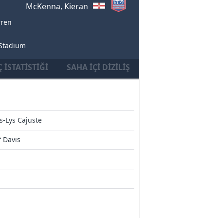
McKenna, Kieran
rren
 Stadium
 İSTATISTIĞI
SAHA İÇI DIZILIŞ
s-Lys Cajuste
f Davis