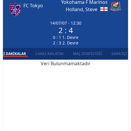
Yokohama F Marinos
FC Tokyo
Holland, Steve
14/07/07 - 12:30
2 : 4
0 : 1 1. Devre
2 : 3 2. Devre
LI DAKIKALAR
CANLI ANLATIM
MAÇ İSTATISTIĞI
SAHA İÇI D
Veri Bulunmamaktadır