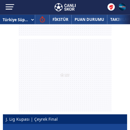
FİKSTÜR
PUAN DURUMU
TAKIMLAR
J. Lig Kupası | Çeyrek Final