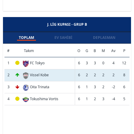
J. LIG KUPASI - GRUP B
TOPLAM
EV SAHIBI
DEPLASMAN
#
Takım
O
G
B
M
Av
P
1
FC Tokyo
6
3
3
0
4
12
2
Vissel Kobe
6
2
2
2
2
8
3
Oita Trinata
6
1
3
2
-2
6
4
Tokushima Vortis
6
1
2
3
-4
5