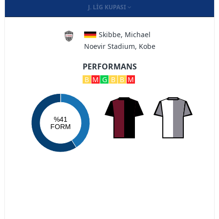
J. LIG KUPASI
Skibbe, Michael
Noevir Stadium, Kobe
PERFORMANS
B
M
G
B
B
M
%41
FORM