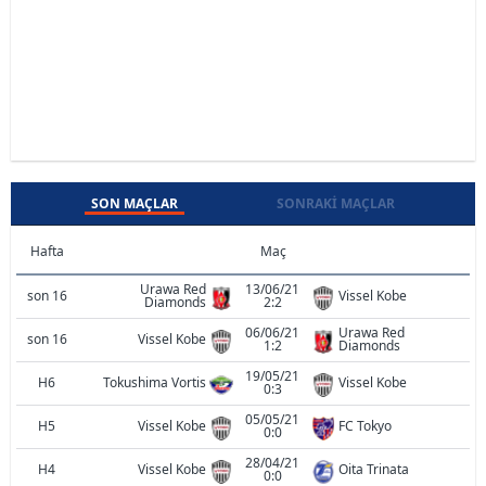
SON MAÇLAR
SONRAKI MAÇLAR
Hafta
Maç
Urawa Red
13/06/21
son 16
Vissel Kobe
Diamonds
2:2
06/06/21
Urawa Red
son 16
Vissel Kobe
1:2
Diamonds
19/05/21
H6
Tokushima Vortis
Vissel Kobe
0:3
05/05/21
H5
Vissel Kobe
FC Tokyo
0:0
28/04/21
H4
Vissel Kobe
Oita Trinata
0:0