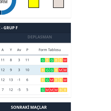
ORM
- GRUP F
DEPLASMAN
A
Y
Av
P
Form Tablosu
11
8
3
11
G
B
G
B
B
M
12
9
3
10
B
G
G
B
M
M
12
13
-1
6
B
G
M
B
B
M
7
12
-5
5
G
M
M
M
B
B
SONRAKI MAÇLAR