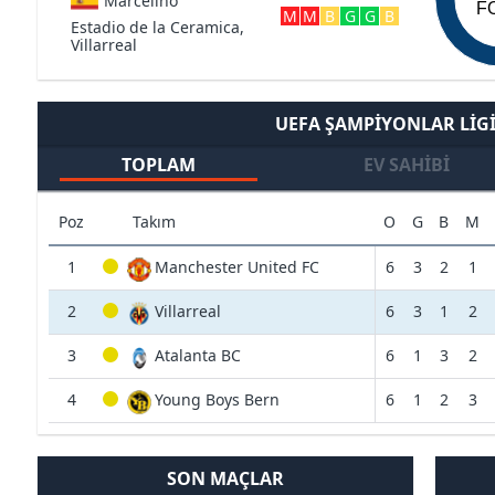
Marcelino
F
M
M
B
G
G
B
Estadio de la Ceramica,
Villarreal
UEFA ŞAMPIYONLAR LIGI 
TOPLAM
EV SAHIBI
Poz
Takım
O
G
B
M
1
Manchester United FC
6
3
2
1
2
Villarreal
6
3
1
2
3
Atalanta BC
6
1
3
2
4
Young Boys Bern
6
1
2
3
SON MAÇLAR