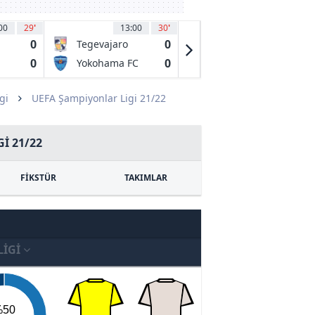
00
29
'
13:00
30
'
13:00
30
'
0
0
0
Tegevajaro
Avispa
Miyazaki
Fukuoka
0
0
1
Yokohama FC
Vissel Kobe
gi
UEFA Şampiyonlar Ligi 21/22
I 21/22
FİKSTÜR
TAKIMLAR
LIGI
%50