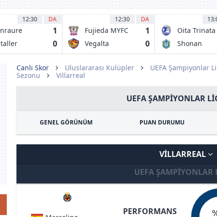
12:30
DA
12:30
DA
13:
1
1
nraure
Fujieda MYFC
Oita Trinata
chinohe FC
0
0
taller
Vegalta
Shonan
oyama
Sendai
Bellmare
Canlı Skor
Uluslararası Kulüpler
UEFA Şampiyonlar Li
Sezonu
Villarreal
UEFA ŞAMPIYONLAR LIG
GENEL GÖRÜNÜM
PUAN DURUMU
VILLARREAL
UEFA ŞAMPIYONLAR 
PERFORMANS