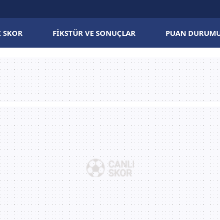
I SKOR
FIKSTÜR VE SONUÇLAR
PUAN DURUM