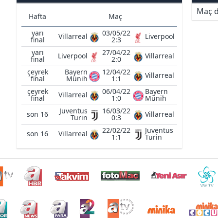
Maç d
Hafta
Maç
yarı
03/05/22
Villarreal
Liverpool
final
2:3
yarı
27/04/22
Liverpool
Villarreal
final
2:0
çeyrek
Bayern
12/04/22
Villarreal
final
Münih
1:1
çeyrek
06/04/22
Bayern
Villarreal
final
1:0
Münih
Juventus
16/03/22
son 16
Villarreal
Turin
0:3
22/02/22
Juventus
son 16
Villarreal
1:1
Turin