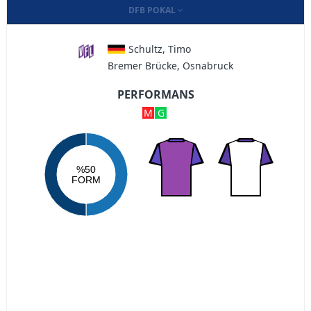
DFB POKAL
Schultz, Timo
Bremer Brücke, Osnabruck
PERFORMANS
M
G
%50
FORM