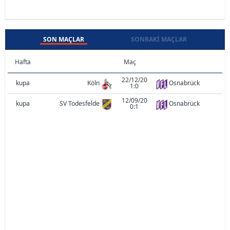
SON MAÇLAR
SONRAKI MAÇLAR
Hafta
Maç
22/12/20
kupa
Köln
Osnabrück
1:0
12/09/20
kupa
SV Todesfelde
Osnabrück
0:1