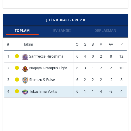
J. LIG KUPASI - GRUP B
TOPLAM
EV SAHIBI
DEPLASMAN
#
Takım
O
G
B
M
Av
P
1
Sanfrecce Hiroshima
6
4
0
2
8
12
2
Nagoya Grampus Eight
6
3
1
2
2
10
3
Shimizu S-Pulse
6
2
2
2
-2
8
4
Tokushima Vortis
6
1
1
4
-8
4