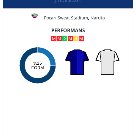
J. LIG KUPASI
Pocari Sweat Stadium, Naruto
PERFORMANS
M
M
G
M
B
M
%25
FORM