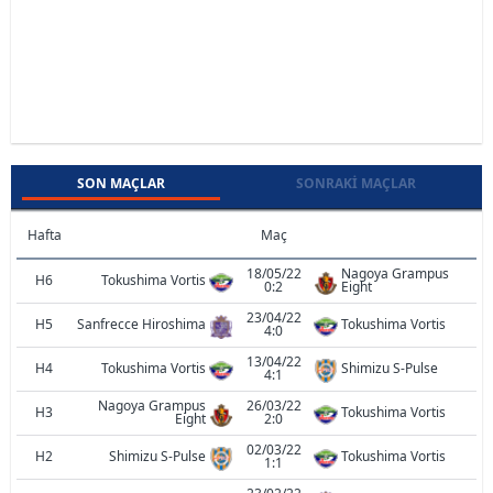
SON MAÇLAR
SONRAKI MAÇLAR
Hafta
Maç
18/05/22
Nagoya Grampus
H6
Tokushima Vortis
0:2
Eight
23/04/22
H5
Sanfrecce Hiroshima
Tokushima Vortis
4:0
13/04/22
H4
Tokushima Vortis
Shimizu S-Pulse
4:1
Nagoya Grampus
26/03/22
H3
Tokushima Vortis
Eight
2:0
02/03/22
H2
Shimizu S-Pulse
Tokushima Vortis
1:1