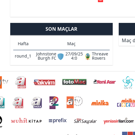
SON MAÇLAR
Maç d
Hafta
Maç
Johnstone
27/09/25
Threave
round_1
Burgh FC
4:0
Rovers