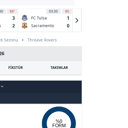
30
88
'
03:30
80
04:00
53
3
1
1
FC Tulsa
El Paso
Locomotive
2
0
0
s
Sacramento
Monterey Bay
FC
Republic FC
FC
26 Sezonu
Threave Rovers
26
FİKSTÜR
TAKIMLAR
S
%0
FORM