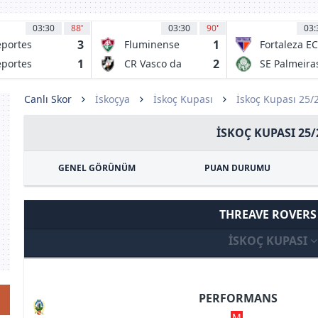
03:30
88
'
03:30
90
'
03:
3
1
portes
Fluminense
Fortaleza EC
uique
FC RJ
CE
1
2
portes
CR Vasco da
SE Palmeira
mache
Gama RJ
SP
Canlı Skor
İskoçya
İskoç Kupası
İskoç Kupası 25/
İSKOÇ KUPASI 25/
GENEL GÖRÜNÜM
PUAN DURUMU
THREAVE ROVER
İSKOÇ KUPASI
PERFORMANS
M