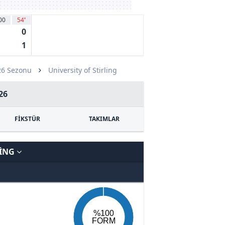
00
54
'
0
1
26 Sezonu
University of Stirling
26
FİKSTÜR
TAKIMLAR
LING
%100
FORM