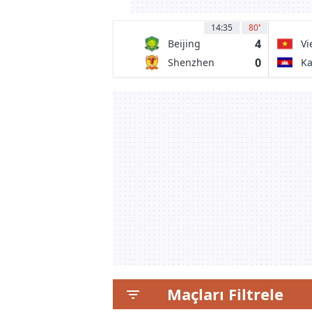
14:35
80
'
4
Beijing
Vi
Guoan
0
Shenzhen
K
Peng City
Maçları Filtrele