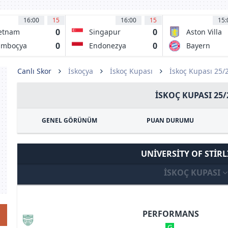
16:00
15
16:00
15
15:
0
0
etnam
Singapur
Aston Villa
0
0
amboçya
Endonezya
Bayern
Münih
Canlı Skor
İskoçya
İskoç Kupası
İskoç Kupası 25/
İSKOÇ KUPASI 25/
GENEL GÖRÜNÜM
PUAN DURUMU
UNIVERSITY OF STIR
İSKOÇ KUPASI
PERFORMANS
G