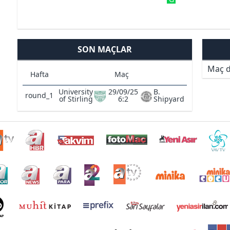
SON MAÇLAR
Maç d
Hafta
Maç
University
29/09/25
B.
round_1
of Stirling
6:2
Shipyard