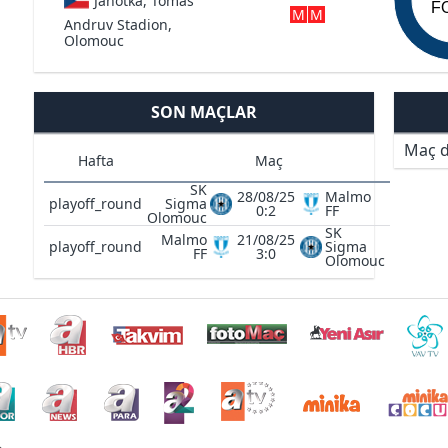
Janotka, Tomas
F
M
M
Andruv Stadion,
Olomouc
SON MAÇLAR
Maç d
Hafta
Maç
SK
28/08/25
Malmo
playoff_round
Sigma
0:2
FF
Olomouc
SK
Malmo
21/08/25
playoff_round
Sigma
FF
3:0
Olomouc