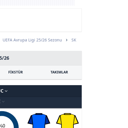
UEFA Avrupa Ligi 25/26 Sezonu
SK
5/26
FİKSTÜR
TAKIMLAR
UC
I
%0