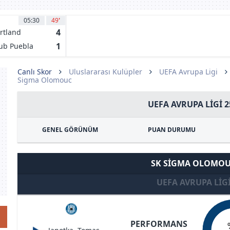
05:30
49
'
4
rtland
mbers
1
ub Puebla
Canlı Skor
Uluslararası Kulüpler
UEFA Avrupa Ligi
Sigma Olomouc
UEFA AVRUPA LIGI 2
GENEL GÖRÜNÜM
PUAN DURUMU
SK SIGMA OLOMO
UEFA AVRUPA LIG
PERFORMANS