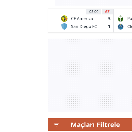
05:00
63
'
3
CF America
Po
Ti
1
San Diego FC
Cl
Maçları Filtrele