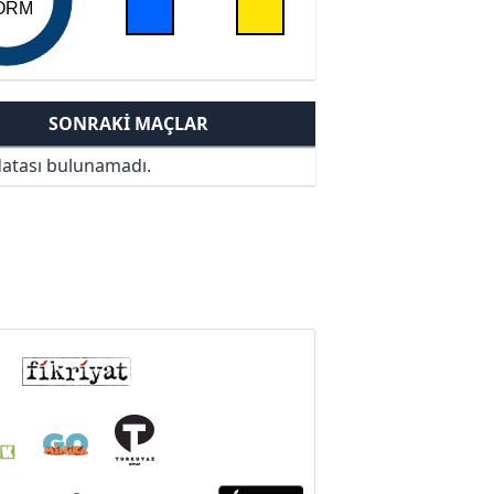
ORM
SONRAKI MAÇLAR
atası bulunamadı.