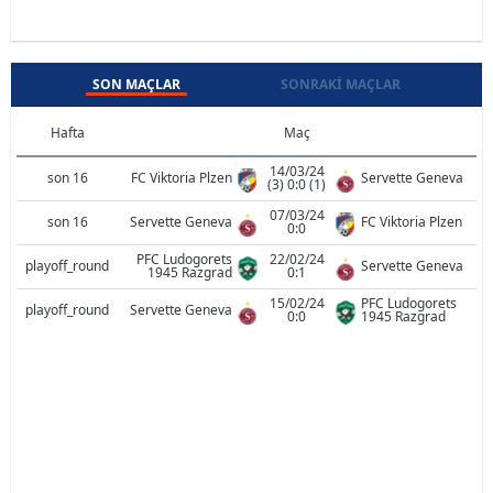
SON MAÇLAR
SONRAKI MAÇLAR
Hafta
Maç
14/03/24
son 16
FC Viktoria Plzen
Servette Geneva
(3) 0:0 (1)
07/03/24
son 16
Servette Geneva
FC Viktoria Plzen
0:0
PFC Ludogorets
22/02/24
playoff_round
Servette Geneva
1945 Razgrad
0:1
15/02/24
PFC Ludogorets
playoff_round
Servette Geneva
0:0
1945 Razgrad