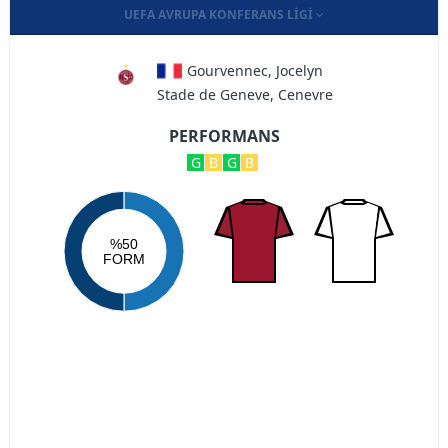
UEFA AVRUPA KONFERANS LIGI
Gourvennec, Jocelyn
Stade de Geneve, Cenevre
PERFORMANS
G
B
G
B
%50
FORM