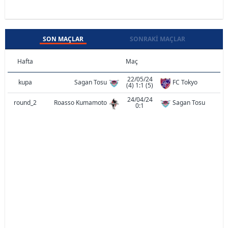
SON MAÇLAR
SONRAKI MAÇLAR
Hafta
Maç
22/05/24
kupa
Sagan Tosu
FC Tokyo
(4) 1:1 (5)
24/04/24
round_2
Roasso Kumamoto
Sagan Tosu
0:1