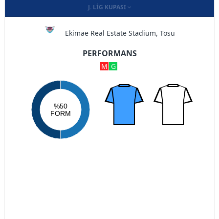
J. LIG KUPASI
Ekimae Real Estate Stadium, Tosu
PERFORMANS
M
G
%50
FORM