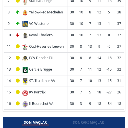
7
Standart Liege
30
10
9
11
-13
39
8
Yellow-Red Mechelen
30
10
8
12
5
38
9
VC Westerlo
30
10
7
13
1
37
10
Royal Charleroi
30
10
7
13
0
37
11
Oud-Heverlee Leuven
30
8
13
9
-5
37
12
FCV Dender EH
30
8
8
14
-18
32
13
Cercle Brugge
30
7
11
12
-15
32
14
ST. Truidense VV
30
7
10
13
-15
31
15
KV Kortrijk
30
7
5
18
-27
26
16
K Beerschot VA
30
3
9
18
-34
18
SON MAÇLAR
SONRAKI MAÇLAR