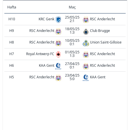
Hafta
Maç
25/05/25
H10
KRC Genk
RSC Anderlecht
2:1
18/05/25
H9
RSC Anderlecht
Club Brugge
1:3
10/05/25
H8
RSC Anderlecht
Union Saint-Gilloise
0:1
01/05/25
H7
Royal Antwerp FC
RSC Anderlecht
1:3
27/04/25
H6
KAA Gent
RSC Anderlecht
0:1
23/04/25
H5
RSC Anderlecht
KAA Gent
5:0