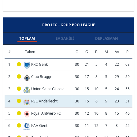
PRO LIG - GRUP PRO LEAGUE
TOPLAM
EV SAHIBI
DEPLASMAN
#
Takım
O
G
B
M
Av
P
1
KRC Genk
30
21
5
4
22
68
2
Club Brugge
30
17
8
5
29
59
3
Union Saint-Gilloise
30
15
10
5
24
55
4
RSC Anderlecht
30
15
6
9
23
51
5
Royal Antwerp FC
30
12
10
8
15
46
6
KAA Gent
30
11
12
7
8
45