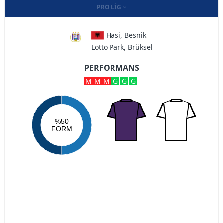
PRO LIG
Hasi, Besnik
Lotto Park, Brüksel
PERFORMANS
M
M
M
G
G
G
%50
FORM