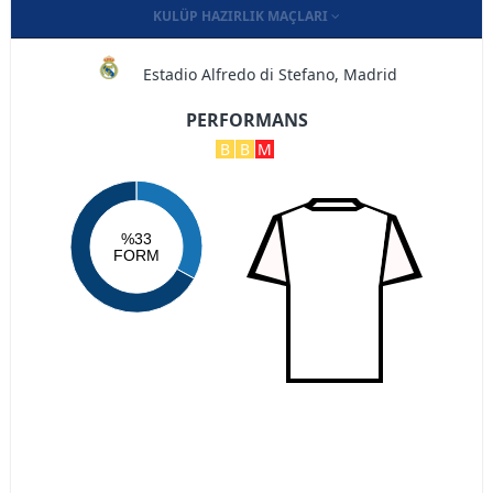
KULÜP HAZIRLIK MAÇLARI
Estadio Alfredo di Stefano, Madrid
PERFORMANS
B
B
M
%33
FORM