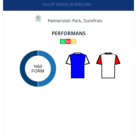
KULÜP HAZIRLIK MAÇLARI
Palmerston Park, Dumfries
PERFORMANS
G
M
B
%50
FORM