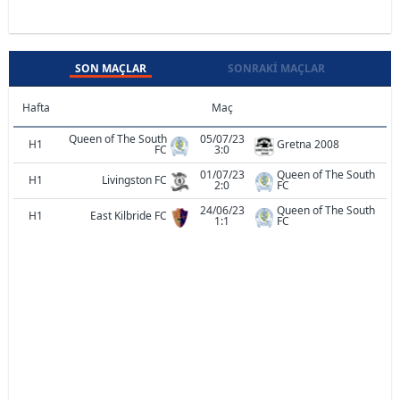
SON MAÇLAR
SONRAKI MAÇLAR
Hafta
Maç
Queen of The South
05/07/23
H1
Gretna 2008
FC
3:0
01/07/23
Queen of The South
H1
Livingston FC
2:0
FC
24/06/23
Queen of The South
H1
East Kilbride FC
1:1
FC