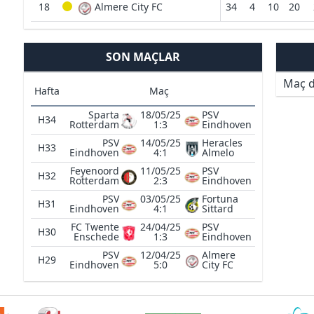
18
Almere City FC
34
4
10
20
SON MAÇLAR
Maç d
Hafta
Maç
Sparta
18/05/25
PSV
H34
Rotterdam
1:3
Eindhoven
PSV
14/05/25
Heracles
H33
Eindhoven
4:1
Almelo
Feyenoord
11/05/25
PSV
H32
Rotterdam
2:3
Eindhoven
PSV
03/05/25
Fortuna
H31
Eindhoven
4:1
Sittard
FC Twente
24/04/25
PSV
H30
Enschede
1:3
Eindhoven
PSV
12/04/25
Almere
H29
Eindhoven
5:0
City FC