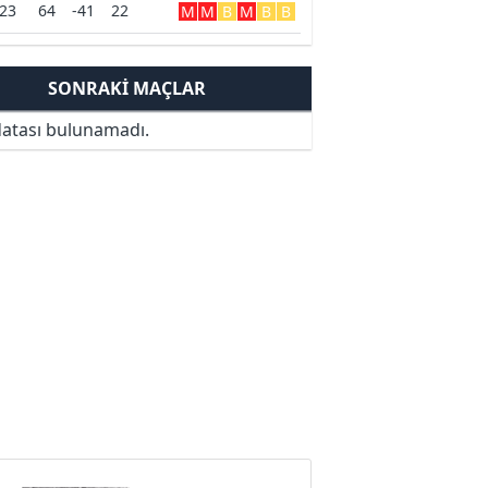
23
64
-41
22
M
M
B
M
B
B
SONRAKI MAÇLAR
atası bulunamadı.