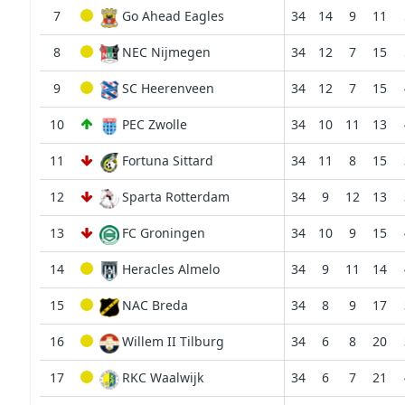
7
Go Ahead Eagles
34
14
9
11
8
NEC Nijmegen
34
12
7
15
9
SC Heerenveen
34
12
7
15
10
PEC Zwolle
34
10
11
13
11
Fortuna Sittard
34
11
8
15
12
Sparta Rotterdam
34
9
12
13
13
FC Groningen
34
10
9
15
14
Heracles Almelo
34
9
11
14
15
NAC Breda
34
8
9
17
16
Willem II Tilburg
34
6
8
20
17
RKC Waalwijk
34
6
7
21