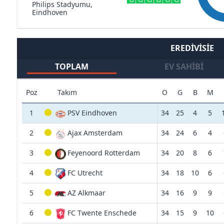
Philips Stadyumu,
Eindhoven
EREDIVISIE
TOPLAM
EV SAHIBI
Poz
Takım
O
G
B
M
1
PSV Eindhoven
34
25
4
5
2
Ajax Amsterdam
34
24
6
4
3
Feyenoord Rotterdam
34
20
8
6
4
FC Utrecht
34
18
10
6
5
AZ Alkmaar
34
16
9
9
6
FC Twente Enschede
34
15
9
10