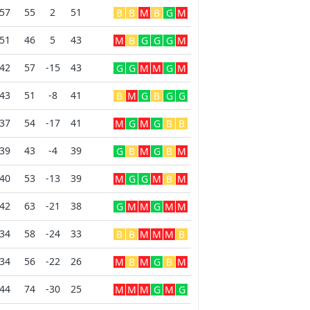
57
55
2
51
B
B
M
B
G
M
51
46
5
43
M
B
G
G
G
M
42
57
-15
43
G
G
M
M
G
M
43
51
-8
41
B
M
G
B
G
G
37
54
-17
41
M
G
M
G
B
B
39
43
-4
39
G
B
M
G
B
M
40
53
-13
39
M
G
G
M
B
M
42
63
-21
38
G
M
M
G
M
M
34
58
-24
33
B
B
M
M
M
B
34
56
-22
26
M
B
M
G
B
M
44
74
-30
25
M
M
M
G
M
G