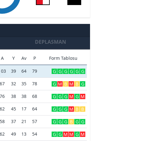
DEPLASMAN
A
Y
Av
P
Form Tablosu
103
39
64
79
G
G
G
G
G
G
67
32
35
78
G
M
B
M
B
G
76
38
38
68
G
G
G
M
G
M
62
45
17
64
G
G
G
M
B
B
58
37
21
57
G
G
G
B
G
G
62
49
13
54
G
G
M
M
G
M