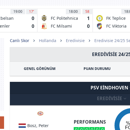
19:00
17
'
18:00
58
18:
0
1
belsan
FC Politehnica
FK Teplice
vasspor
Chisinau
0
0
enler
FC Milsami
FC Viktoria
okspor
Plzen
Canlı Skor
Hollanda
Eredivisie
Eredivisie 24/25 
EREDIVISIE 24/2
GENEL GÖRÜNÜM
PUAN DURUMU
PSV EINDHOVEN
EREDIVISIE
PERFORMANS
%
Bosz, Peter
F
G
G
G
G
G
G