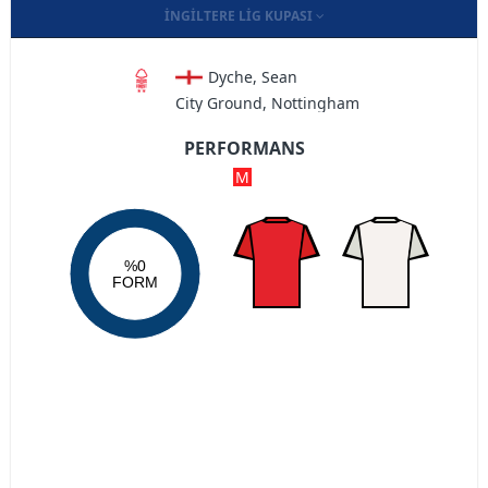
İNGILTERE LIG KUPASI
Dyche, Sean
City Ground, Nottingham
PERFORMANS
M
%0
FORM