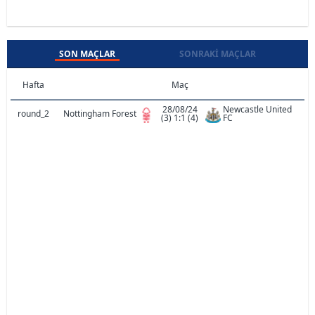
SON MAÇLAR
SONRAKI MAÇLAR
Hafta
Maç
28/08/24
Newcastle United
round_2
Nottingham Forest
(3) 1:1 (4)
FC