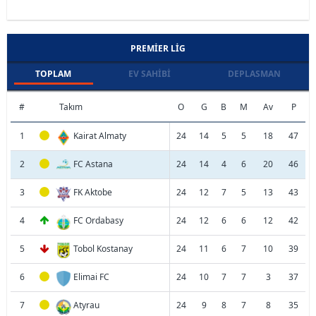
PREMIER LIG
TOPLAM
EV SAHIBI
DEPLASMAN
#
Takım
O
G
B
M
Av
P
1
Kairat Almaty
24
14
5
5
18
47
2
FC Astana
24
14
4
6
20
46
3
FK Aktobe
24
12
7
5
13
43
4
FC Ordabasy
24
12
6
6
12
42
5
Tobol Kostanay
24
11
6
7
10
39
6
Elimai FC
24
10
7
7
3
37
7
Atyrau
24
9
8
7
8
35