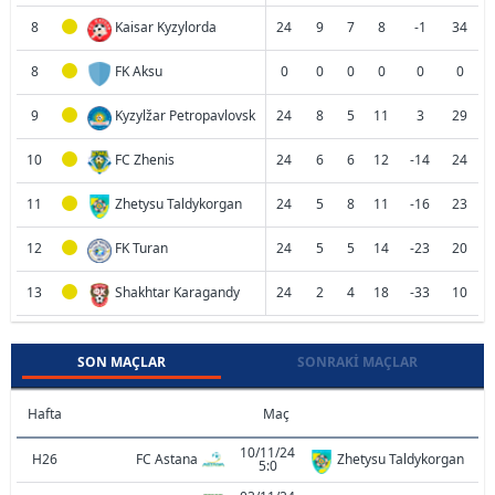
8
Kaisar Kyzylorda
24
9
7
8
-1
34
8
FK Aksu
0
0
0
0
0
0
9
Kyzylžar Petropavlovsk
24
8
5
11
3
29
10
FC Zhenis
24
6
6
12
-14
24
11
Zhetysu Taldykorgan
24
5
8
11
-16
23
12
FK Turan
24
5
5
14
-23
20
13
Shakhtar Karagandy
24
2
4
18
-33
10
SON MAÇLAR
SONRAKI MAÇLAR
Hafta
Maç
10/11/24
H26
FC Astana
Zhetysu Taldykorgan
5:0