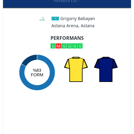
PREMIER LIG
Grigoriy Babayan
Astana Arena, Astana
PERFORMANS
G
M
G
G
G
G
%83
FORM