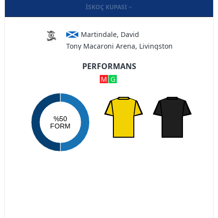
İSKOÇ KUPASI
Martindale, David
Tony Macaroni Arena, Livingston
PERFORMANS
M
G
%50
FORM