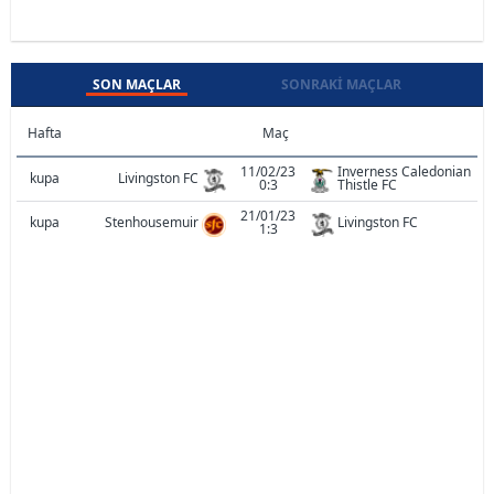
SON MAÇLAR
SONRAKI MAÇLAR
Hafta
Maç
11/02/23
Inverness Caledonian
kupa
Livingston FC
0:3
Thistle FC
21/01/23
kupa
Stenhousemuir
Livingston FC
1:3