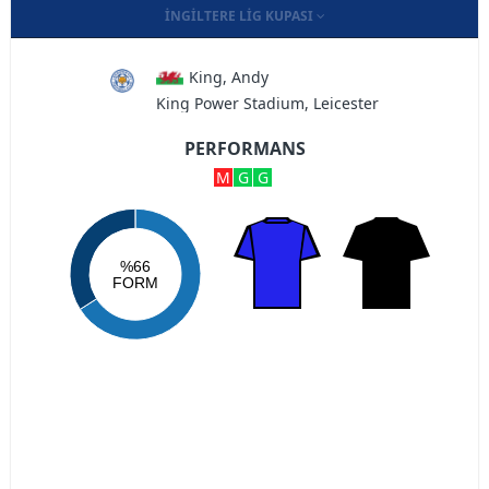
İNGILTERE LIG KUPASI
King, Andy
King Power Stadium, Leicester
PERFORMANS
M
G
G
%66
FORM