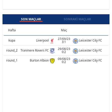
SON MAÇLAR
SONRAKI MAÇLAR
Hafta
Maç
27/09/23
kupa
Liverpool
Leicester City FC
3:1
29/08/23
round_2
Tranmere Rovers FC
Leicester City FC
0:2
09/08/23
round_1
Burton Albion
Leicester City FC
0:2