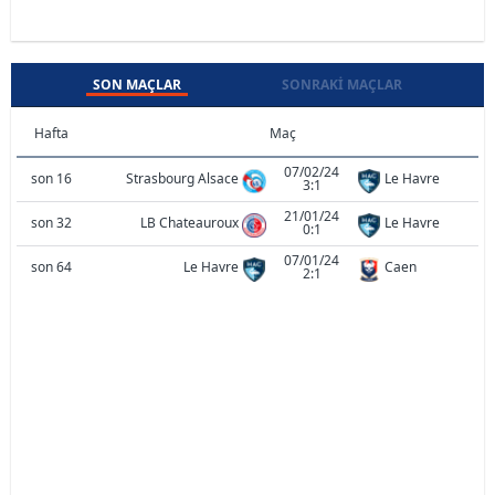
SON MAÇLAR
SONRAKI MAÇLAR
Hafta
Maç
07/02/24
son 16
Strasbourg Alsace
Le Havre
3:1
21/01/24
son 32
LB Chateauroux
Le Havre
0:1
07/01/24
son 64
Le Havre
Caen
2:1