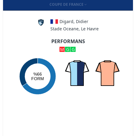
COUPE DE FRANCE
Digard, Didier
Stade Oceane, Le Havre
PERFORMANS
M
G
G
%66
FORM