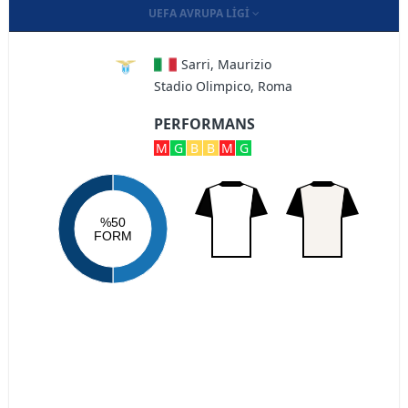
UEFA AVRUPA LIGI
Sarri, Maurizio
Stadio Olimpico, Roma
PERFORMANS
M
G
B
B
M
G
%50
FORM