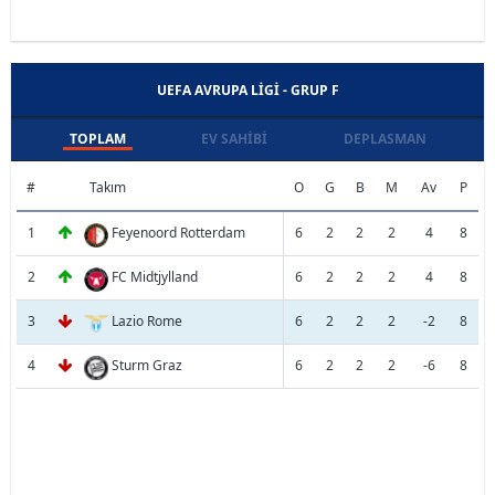
UEFA AVRUPA LIGI - GRUP F
TOPLAM
EV SAHIBI
DEPLASMAN
#
Takım
O
G
B
M
Av
P
1
Feyenoord Rotterdam
6
2
2
2
4
8
2
FC Midtjylland
6
2
2
2
4
8
3
Lazio Rome
6
2
2
2
-2
8
4
Sturm Graz
6
2
2
2
-6
8