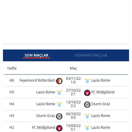
SON MAÇLAR
SONRAKI MAÇLAR
Hafta
Maç
03/11/22
H6
Feyenoord Rotterdam
Lazio Rome
1:0
27/10/22
H5
Lazio Rome
FC Midtjylland
2:1
13/10/22
H4
Lazio Rome
Sturm Graz
2:2
06/10/22
H3
Sturm Graz
Lazio Rome
0:0
15/09/22
H2
FC Midtjylland
Lazio Rome
5:1