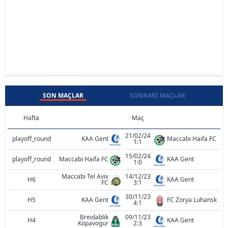
SON MAÇLAR
SONRAKI MAÇLAR
Hafta
Maç
21/02/24
playoff_round
KAA Gent
Maccabi Haifa FC
1:1
15/02/24
playoff_round
Maccabi Haifa FC
KAA Gent
1:0
Maccabi Tel Aviv
14/12/23
H6
KAA Gent
FC
3:1
30/11/23
H5
KAA Gent
FC Zorya Luhansk
4:1
Breidablik
09/11/23
H4
KAA Gent
Kopavogur
2:3