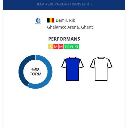
UEFA AVRUPA KONFERANS LIGI
Demil, Rik
Ghelamco Arena, Ghent
PERFORMANS
B
M
M
G
G
G
%58
FORM