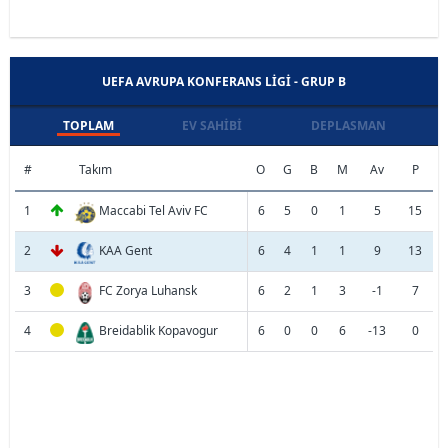
UEFA AVRUPA KONFERANS LIGI - GRUP B
TOPLAM
EV SAHIBI
DEPLASMAN
#
Takım
O
G
B
M
Av
P
1
Maccabi Tel Aviv FC
6
5
0
1
5
15
2
KAA Gent
6
4
1
1
9
13
3
FC Zorya Luhansk
6
2
1
3
-1
7
4
Breidablik Kopavogur
6
0
0
6
-13
0