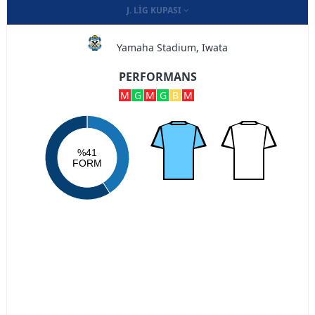
J. LIG KUPASI
Yamaha Stadium, Iwata
PERFORMANS
M
G
M
G
B
M
%41
FORM