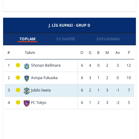
J. LIG KUPASI - GRUP D
TOPLAM
EV SAHIBI
DEPLASMAN
#
Takım
O
G
B
M
Av
P
1
Shonan Bellmare
6
4
0
2
3
12
2
Avispa Fukuoka
6
3
1
2
0
10
3
Jubilo Iwata
6
2
1
3
-1
7
4
FC Tokyo
6
1
2
3
-2
5