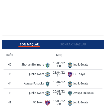
SON MAÇLAR
SONRAKI MAÇLAR
Hafta
Maç
18/05/22
H6
Shonan Bellmare
Jubilo Iwata
1:0
23/04/22
H5
Jubilo Iwata
FC Tokyo
2:1
13/04/22
H4
Avispa Fukuoka
Jubilo Iwata
2:1
26/03/22
H3
Jubilo Iwata
Avispa Fukuoka
1:0
15/03/22
H1
FC Tokyo
Jubilo Iwata
0:0