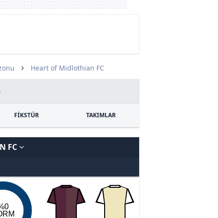
ezonu
Heart of Midlothian FC
3
FİKSTÜR
TAKIMLAR
N FC
%0
ORM