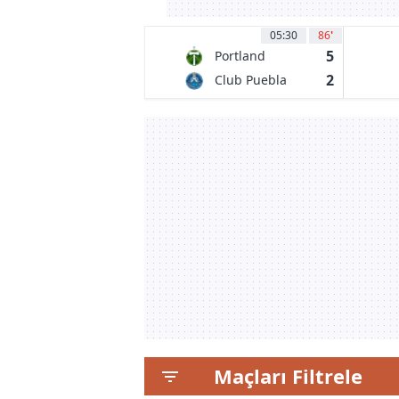
05:30
86
'
5
Portland
Timbers
2
Club Puebla
Maçları Filtrele