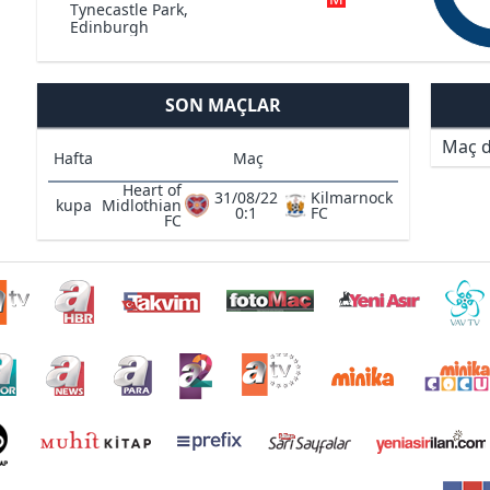
Tynecastle Park,
Edinburgh
SON MAÇLAR
Maç d
Hafta
Maç
Heart of
31/08/22
Kilmarnock
kupa
Midlothian
0:1
FC
FC