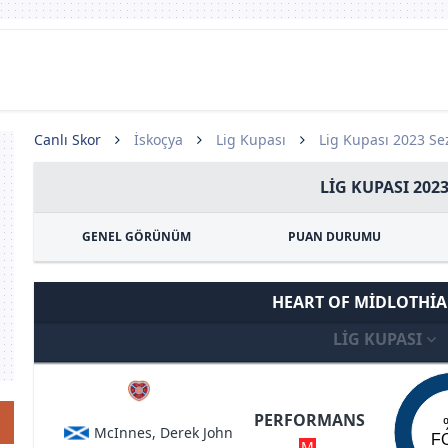
Canlı Skor
İskoçya
Lig Kupası
Lig Kupası 2023 S
LIG KUPASI 202
GENEL GÖRÜNÜM
PUAN DURUMU
HEART OF MIDLOTHIA
LIG KUPASI
PERFORMANS
McInnes, Derek John
F
M