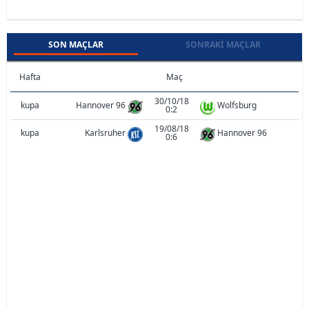
SON MAÇLAR
SONRAKI MAÇLAR
Hafta
Maç
30/10/18
kupa
Hannover 96
Wolfsburg
0:2
19/08/18
kupa
Karlsruher
Hannover 96
0:6