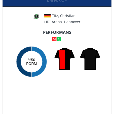
DFB POKAL
Titz, Christian
HDI Arena, Hannover
PERFORMANS
M
G
%50
FORM