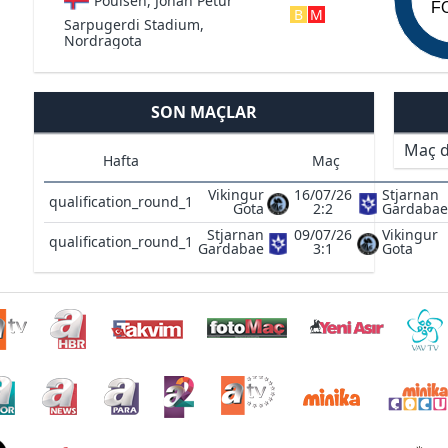
Poulsen, Johan Petur
F
B
M
Sarpugerdi Stadium,
Nordragota
SON MAÇLAR
Maç d
Hafta
Maç
Vikingur
16/07/26
Stjarnan
qualification_round_1
Gota
2:2
Gardabae
Stjarnan
09/07/26
Vikingur
qualification_round_1
Gardabae
3:1
Gota