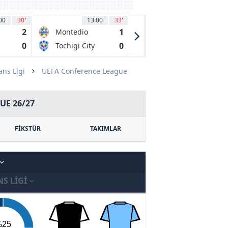
00
30
'
13:00
33
'
13:00
38
2
1
0
Montedio
Yanbian
Yamagata
Longding
0
0
1
a
Tochigi City
Shenzhen
FC
Juniors FC
ns Ligi
UEFA Conference League
UE 26/27
FİKSTÜR
TAKIMLAR
S LIGI
%25