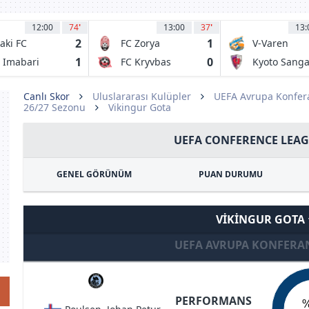
12:00
74
'
13:00
37
'
13:
2
1
aki FC
FC Zorya
V-Varen
Luhansk
Nagasaki
1
0
 Imabari
FC Kryvbas
Kyoto Sang
Kriviy Rih
FC
Canlı Skor
Uluslararası Kulüpler
UEFA Avrupa Konfera
26/27 Sezonu
Vikingur Gota
UEFA CONFERENCE LEAG
GENEL GÖRÜNÜM
PUAN DURUMU
VIKINGUR GOTA
UEFA AVRUPA KONFERAN
PERFORMANS