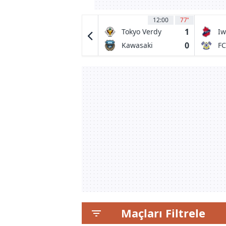
13:00
37
'
12:00
77
'
0
1
AD Marco 09
Tokyo Verdy
Iw
0
0
FC Pacos
Kawasaki
FC
Ferreira
Frontale
Maçları Filtrele