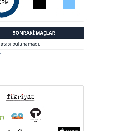
ORM
SONRAKI MAÇLAR
atası bulunamadı.