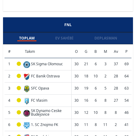
FNL
TOPLAM
EV SAHIBI
DEPLASMAN
#
Takım
O
G
B
M
Av
P
1
SK Sigma Olomouc
30
21
6
3
37
69
2
FC Banik Ostrava
30
18
10
2
28
64
3
SFC Opava
30
19
6
5
28
63
4
FC Vlasim
30
16
6
8
27
54
SK Dynamo Ceske
5
30
12
10
8
8
46
Budejovice
6
1. SC Znojmo FK
30
11
8
11
2
41