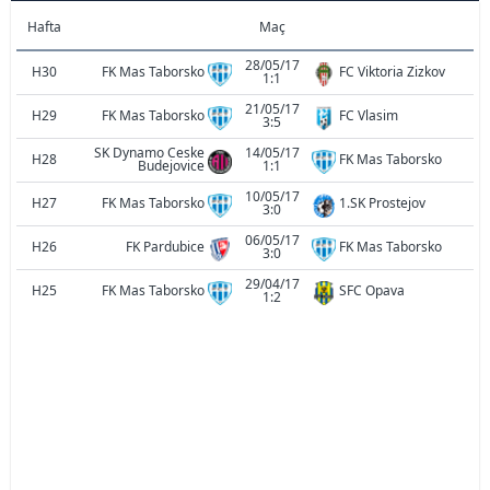
Hafta
Maç
28/05/17
H30
FK Mas Taborsko
FC Viktoria Zizkov
1:1
21/05/17
H29
FK Mas Taborsko
FC Vlasim
3:5
SK Dynamo Ceske
14/05/17
H28
FK Mas Taborsko
Budejovice
1:1
10/05/17
H27
FK Mas Taborsko
1.SK Prostejov
3:0
06/05/17
H26
FK Pardubice
FK Mas Taborsko
3:0
29/04/17
H25
FK Mas Taborsko
SFC Opava
1:2