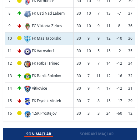
7
FK Pardubice
30
10
9
11
-2
39
8
FK Usti Nad Labem
30
10
7
13
-7
37
9
FC Viktoria Zizkov
30
10
9
11
8
36
10
FK Mas Taborsko
30
9
9
12
-10
36
11
FK Varnsdorf
30
10
5
15
-2
35
12
FK Fotbal Trinec
30
9
7
14
-12
34
13
FK Baník Sokolov
30
7
11
12
-16
32
14
Vitkovice
30
9
4
17
-12
31
15
FK Frydek Mistek
30
7
8
15
-17
29
16
1.SK Prostejov
30
3
3
24
-60
12
SON MAÇLAR
SONRAKI MAÇLAR