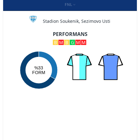
FNL
Stadion Soukenik, Sezimovo Usti
PERFORMANS
B
M
B
G
M
M
%33
FORM