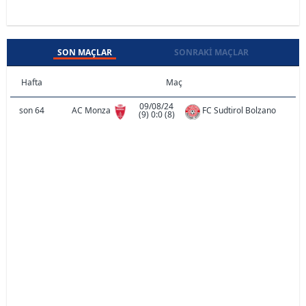
SON MAÇLAR
SONRAKI MAÇLAR
Hafta
Maç
09/08/24
son 64
AC Monza
FC Sudtirol Bolzano
(9) 0:0 (8)