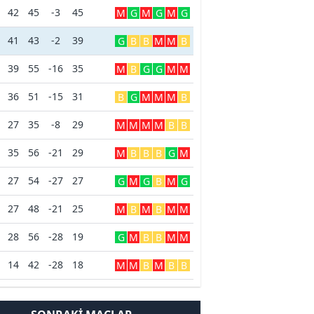
42
45
-3
45
M
G
M
G
M
G
41
43
-2
39
G
B
B
M
M
B
39
55
-16
35
M
B
G
G
M
M
36
51
-15
31
B
G
M
M
M
B
27
35
-8
29
M
M
M
M
B
B
35
56
-21
29
M
B
B
B
G
M
27
54
-27
27
G
M
G
B
M
G
27
48
-21
25
M
B
M
B
M
M
28
56
-28
19
G
M
B
B
M
M
14
42
-28
18
M
M
B
M
B
B