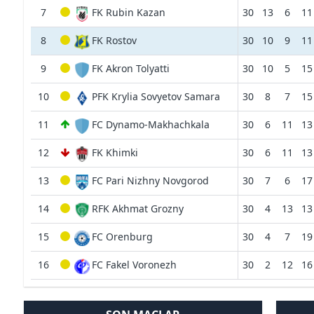
7
FK Rubin Kazan
30
13
6
11
8
FK Rostov
30
10
9
11
9
FK Akron Tolyatti
30
10
5
15
10
PFK Krylia Sovyetov Samara
30
8
7
15
11
FC Dynamo-Makhachkala
30
6
11
13
12
FK Khimki
30
6
11
13
13
FC Pari Nizhny Novgorod
30
7
6
17
14
RFK Akhmat Grozny
30
4
13
13
15
FC Orenburg
30
4
7
19
16
FC Fakel Voronezh
30
2
12
16