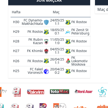
SON MAÇLAR
Maç d
Hafta
Maç
FC Dynamo-
24/05/25
H30
FK Rostov
Makhachkala
1:1
18/05/25
FK Zenit St
H29
FK Rostov
0:1
Petersburg
FK Rubin
11/05/25
H28
FK Rostov
Kazan
1:0
04/05/25
H27
FK Khimki
FK Rostov
1:1
FK
26/04/25
H26
FK Rostov
Lokomotiv
1:1
Moskova
FC Fakel
20/04/25
H25
FK Rostov
Voronezh
0:2