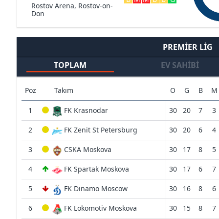
Rostov Arena, Rostov-on-
Don
PREMIER LIG
TOPLAM
EV SAHIBI
Poz
Takım
O
G
B
M
1
FK Krasnodar
30
20
7
3
2
FK Zenit St Petersburg
30
20
6
4
3
CSKA Moskova
30
17
8
5
4
FK Spartak Moskova
30
17
6
7
5
FK Dinamo Moscow
30
16
8
6
6
FK Lokomotiv Moskova
30
15
8
7