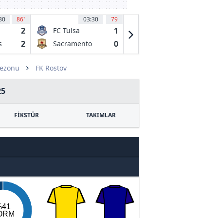
30
86
'
03:30
79
04:00
52
2
1
1
FC Tulsa
El Paso
Locomotive
2
0
0
s
Sacramento
Monterey Bay
FC
Republic FC
FC
Sezonu
FK Rostov
25
FİKSTÜR
TAKIMLAR
%41
ORM