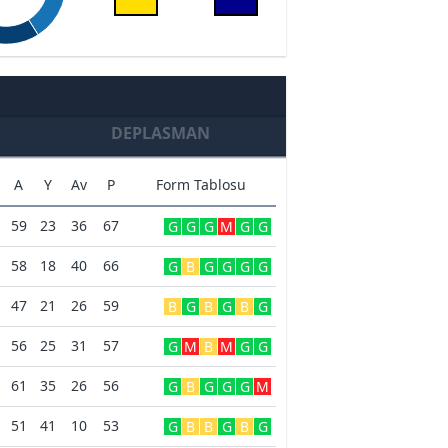
DEPLASMAN
A
Y
Av
P
Form Tablosu
59
23
36
67
G
G
G
M
G
G
58
18
40
66
G
B
G
G
G
G
47
21
26
59
B
G
B
G
B
G
56
25
31
57
G
M
B
M
G
G
61
35
26
56
G
B
G
G
G
M
51
41
10
53
G
B
B
G
B
G