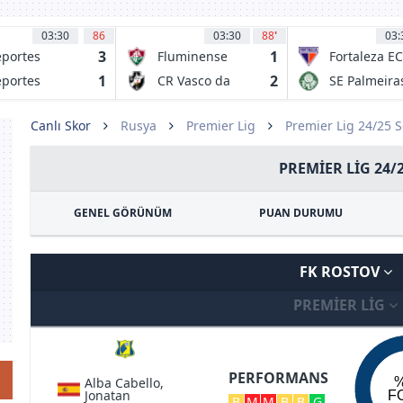
03:30
86
03:30
88
'
03:
3
1
portes
Fluminense
Fortaleza EC
uique
FC RJ
CE
1
2
portes
CR Vasco da
SE Palmeira
mache
Gama RJ
SP
Canlı Skor
Rusya
Premier Lig
Premier Lig 24/25 
PREMIER LIG 24/
GENEL GÖRÜNÜM
PUAN DURUMU
FK ROSTOV
PREMIER LIG
PERFORMANS
Alba Cabello,
Jonatan
F
B
M
M
B
B
G