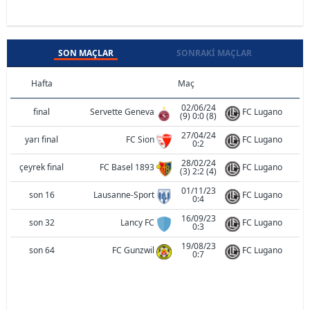
SON MAÇLAR
SONRAKI MAÇLAR
Hafta
Maç
02/06/24
final
Servette Geneva
FC Lugano
(9) 0:0 (8)
27/04/24
yarı final
FC Sion
FC Lugano
0:2
28/02/24
çeyrek final
FC Basel 1893
FC Lugano
(3) 2:2 (4)
01/11/23
son 16
Lausanne-Sport
FC Lugano
0:4
16/09/23
son 32
Lancy FC
FC Lugano
0:3
19/08/23
son 64
FC Gunzwil
FC Lugano
0:7