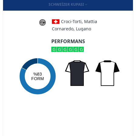
SCHWEIZER KUPASI
Croci-Torti, Mattia
Cornaredo, Lugano
PERFORMANS
G
G
G
G
G
G
%83
FORM