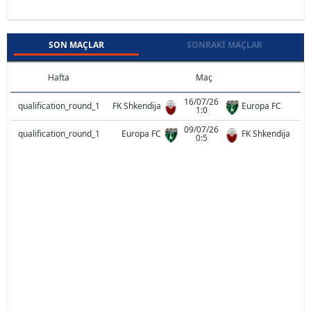
SON MAÇLAR
SONRAKI MAÇLAR
Hafta
Maç
16/07/26
qualification_round_1
FK Shkendija
Europa FC
1:0
09/07/26
qualification_round_1
Europa FC
FK Shkendija
0:5