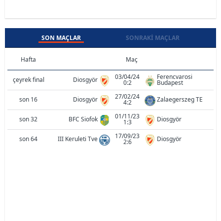
SON MAÇLAR
SONRAKI MAÇLAR
Hafta
Maç
03/04/24
Ferencvarosi
çeyrek final
Diosgyör
0:2
Budapest
27/02/24
son 16
Diosgyör
Zalaegerszeg TE
4:2
01/11/23
son 32
BFC Siofok
Diosgyör
1:3
17/09/23
son 64
III Keruleti Tve
Diosgyör
2:6