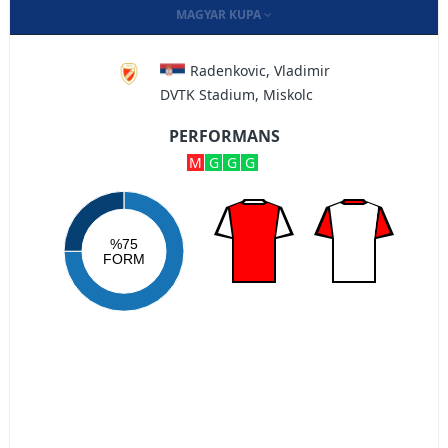
MAGYAR KUPA
Radenkovic, Vladimir
DVTK Stadium, Miskolc
PERFORMANS
M
G
G
G
%75
FORM