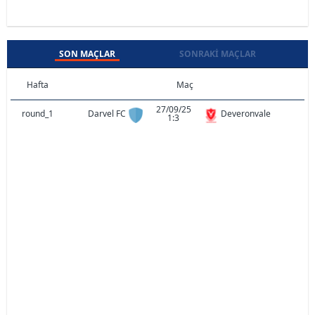
SON MAÇLAR
SONRAKI MAÇLAR
Hafta
Maç
27/09/25
round_1
Darvel FC
Deveronvale
1:3