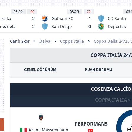
03:00
90
03:25
72
03:
2
1
ksika
Gotham FC
CD Santa
Cruz
2
0
nezuela
San Diego
Deportes
Wave FC
Puerto Mont
Canlı Skor
İtalya
Coppa Italia
Coppa Italia 24/25
COPPA ITALIA 24/
GENEL GÖRÜNÜM
PUAN DURUMU
COSENZA CALCI
COPPA ITALIA
PERFORMANS
Alvini, Massimiliano
F
M