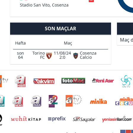
Stadio San Vito, Cosenza
SON MAÇLAR
Maç d
Hafta
Maç
son
Torino
11/08/24
Cosenza
64
FC
2:0
Calcio