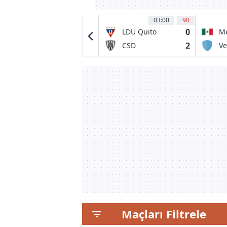
04:00
45
03:00
90
0
0
Tigres UANL
LDU Quito
Me
0
2
Minnesota
CSD
Ve
United FC
Independiente
del Valle
Maçları Filtrele