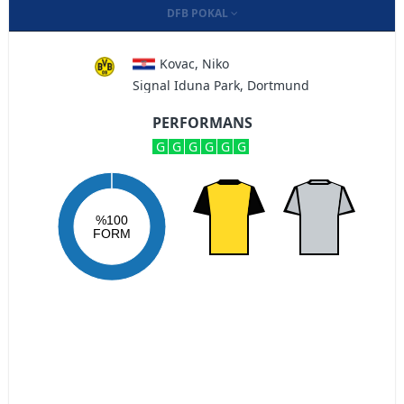
DFB POKAL
Kovac, Niko
Signal Iduna Park, Dortmund
PERFORMANS
G
G
G
G
G
G
%100
FORM