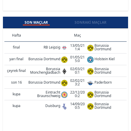
SON MAÇLAR
SONRAKI MAÇLAR
Hafta
Maç
13/05/21
Borussia
final
RB Leipzig
1:4
Dortmund
01/05/21
yarı final
Borussia Dortmund
Holstein Kiel
5:0
Borussia
02/03/21
Borussia
çeyrek final
Monchengladbach
0:1
Dortmund
02/02/21
son 16
Borussia Dortmund
Paderborn
3:2
Eintracht
22/12/20
Borussia
kupa
Braunschweig
0:2
Dortmund
14/09/20
Borussia
kupa
Duisburg
0:5
Dortmund