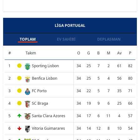
LIGA PORTUGAL
TOPLAM
EV SAHIBI
DEPLASMAN
#
Takım
O
G
B
M
Av
P
1
Sporting Lisbon
34
25
7
2
61
82
2
Benfica Lisbon
34
25
5
4
56
80
3
FC Porto
34
22
5
7
35
71
4
SC Braga
34
19
9
6
25
66
5
Santa Clara Azores
34
17
6
11
4
57
6
Vitoria Guimarares
34
14
12
8
10
54