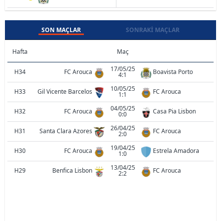
SON MAÇLAR
SONRAKI MAÇLAR
Hafta
Maç
17/05/25
H34
FC Arouca
Boavista Porto
4:1
10/05/25
H33
Gil Vicente Barcelos
FC Arouca
1:1
04/05/25
H32
FC Arouca
Casa Pia Lisbon
0:0
26/04/25
H31
Santa Clara Azores
FC Arouca
2:0
19/04/25
H30
FC Arouca
Estrela Amadora
1:0
13/04/25
H29
Benfica Lisbon
FC Arouca
2:2