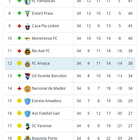
7
FC Famalicao
34
12
11
11
5
47
8
Estoril Praia
34
12
10
12
-5
46
9
Casa Pia Lisbon
34
12
9
13
-5
45
10
Moreirense FC
34
10
10
14
-8
40
11
Rio Ave FC
34
9
11
14
-16
38
12
FC Arouca
34
9
11
14
-14
38
13
Gil Vicente Barcelos
34
8
10
16
-13
34
14
Nacional da Madeir
34
9
7
18
-18
34
15
Estrela Amadora
34
7
8
19
-26
29
16
Avs Futebol Sad
34
5
12
17
-35
27
17
SC Farense
34
6
9
19
-21
27
18
Boavista Porto
34
6
6
22
-35
24