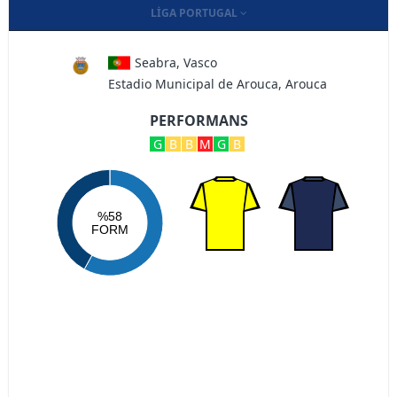
LIGA PORTUGAL
Seabra, Vasco
Estadio Municipal de Arouca, Arouca
PERFORMANS
G
B
B
M
G
B
%58
FORM