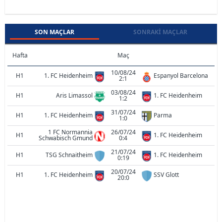
SON MAÇLAR
SONRAKI MAÇLAR
Hafta
Maç
10/08/24
H1
1. FC Heidenheim
Espanyol Barcelona
2:1
03/08/24
H1
Aris Limassol
1. FC Heidenheim
1:2
31/07/24
H1
1. FC Heidenheim
Parma
1:0
1 FC Normannia
26/07/24
H1
1. FC Heidenheim
Schwabisch Gmund
0:4
21/07/24
H1
TSG Schnaitheim
1. FC Heidenheim
0:19
20/07/24
H1
1. FC Heidenheim
SSV Glott
20:0