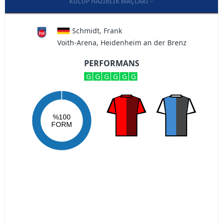
KULÜP HAZIRLIK MAÇLARI
Schmidt, Frank
Voith-Arena, Heidenheim an der Brenz
PERFORMANS
G
G
G
G
G
G
%100
FORM