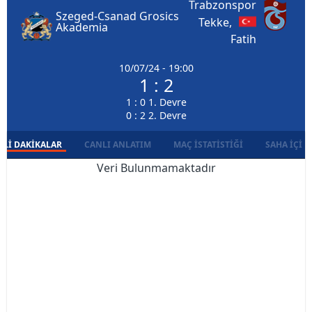
Trabzonspor
Szeged-Csanad Grosics
Tekke,
Akademia
Fatih
10/07/24 - 19:00
1 : 2
1 : 0 1. Devre
0 : 2 2. Devre
LI DAKIKALAR
CANLI ANLATIM
MAÇ İSTATISTIĞI
SAHA İÇI D
Veri Bulunmamaktadır