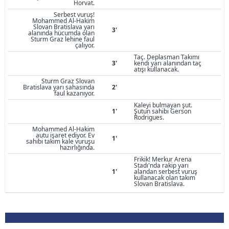
Horvat.
Serbest vuruş!
Mohammed Al-Hakim
Slovan Bratislava yarı
3'
alanında hücumda olan
Sturm Graz lehine faul
çalıyor.
Taç. Deplasman Takımı
3'
kendi yarı alanından taç
atışı kullanacak.
Sturm Graz Slovan
Bratislava yarı sahasında
2'
faul kazanıyor.
Kaleyi bulmayan şut.
1'
Şutun sahibi Gerson
Rodrigues.
Mohammed Al-Hakim
autu işaret ediyor. Ev
1'
sahibi takım kale vuruşu
hazırlığında.
Frikik! Merkur Arena
Stadı'nda rakip yarı
1'
alandan serbest vuruş
kullanacak olan takım
Slovan Bratislava.