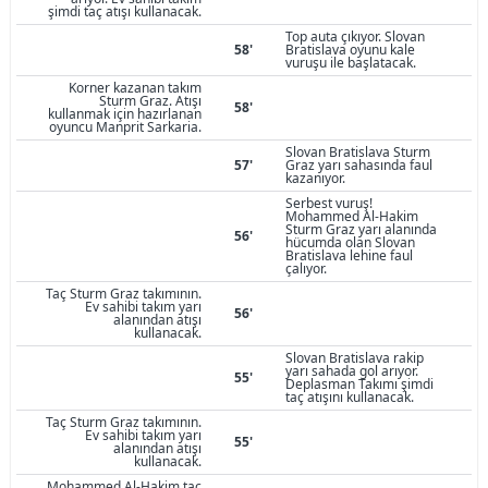
şimdi taç atışı kullanacak.
Top auta çıkıyor. Slovan
58'
Bratislava oyunu kale
vuruşu ile başlatacak.
Korner kazanan takım
Sturm Graz. Atışı
58'
kullanmak için hazırlanan
oyuncu Manprit Sarkaria.
Slovan Bratislava Sturm
57'
Graz yarı sahasında faul
kazanıyor.
Serbest vuruş!
Mohammed Al-Hakim
Sturm Graz yarı alanında
56'
hücumda olan Slovan
Bratislava lehine faul
çalıyor.
Taç Sturm Graz takımının.
Ev sahibi takım yarı
56'
alanından atışı
kullanacak.
Slovan Bratislava rakip
yarı sahada gol arıyor.
55'
Deplasman Takımı şimdi
taç atışını kullanacak.
Taç Sturm Graz takımının.
Ev sahibi takım yarı
55'
alanından atışı
kullanacak.
Mohammed Al-Hakim taç