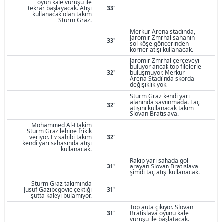
oyun kale vuruşu ile
tekrar başlayacak. Atışı
33'
kullanacak olan takım
Sturm Graz.
Merkur Arena stadında,
Jaromir Zmrhal sahanın
33'
sol köşe gönderinden
korner atışı kullanacak.
Jaromir Zmrhal çerçeveyi
buluyor ancak top filelerle
32'
buluşmuyor. Merkur
Arena Stadı'nda skorda
değişiklik yok.
Sturm Graz kendi yarı
alanında savunmada. Taç
32'
atışını kullanacak takım
Slovan Bratislava.
Mohammed Al-Hakim
Sturm Graz lehine frikik
veriyor. Ev sahibi takım
32'
kendi yarı sahasında atışı
kullanacak.
Rakip yarı sahada gol
31'
arayan Slovan Bratislava
şimdi taç atışı kullanacak.
Sturm Graz takımında
Jusuf Gazibegovic çektiği
31'
şutta kaleyi bulamıyor.
Top auta çıkıyor. Slovan
31'
Bratislava oyunu kale
vuruşu ile başlatacak.