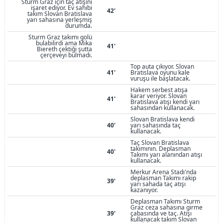
Sturm Graz için taç atışını
işaret ediyor. Ev sahibi
42'
takım Slovan Bratislava
yarı sahasına yerleşmiş
durumda.
Sturm Graz takımı golü
bulabilirdi ama Mika
41'
Biereth çektiği şutta
çerçeveyi bulmadı.
Top auta çıkıyor. Slovan
41'
Bratislava oyunu kale
vuruşu ile başlatacak.
Hakem serbest atışa
karar veriyor. Slovan
41'
Bratislava atışı kendi yarı
sahasından kullanacak.
Slovan Bratislava kendi
40'
yarı sahasında taç
kullanacak.
Taç Slovan Bratislava
takımının. Deplasman
40'
Takımı yarı alanından atışı
kullanacak.
Merkur Arena Stadı'nda
deplasman Takımı rakip
39'
yarı sahada taç atışı
kazanıyor.
Deplasman Takımı Sturm
Graz ceza sahasına girme
39'
çabasında ve taç. Atışı
kullanacak takım Slovan