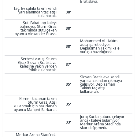
Bratislava.
Taç. Ev sahibi takım kendi
yarı alanından taç atışı
38'
kullanacak.
Şut! Fakat top kaleyi
bulmuyor. Sturm Graz
38'
takımında şutu çeken
oyuncu Alexander Prass.
Mohammed Al-Hakim
autu işaret ediyor.
38'
Deplasman Takımı kale
vuruşu hazırlığında.
Serbest vuruş! Sturm
Graz Slovan Bratislava
37'
kalesine yakın yerden
frikik kullanacak.
Slovan Bratislava kendi
yarı sahasından çıkmaya
35'
çalışıyor. Deplasman
Takımı taç atışı
kullanacak.
Korner kazanan takım
Sturm Graz. Atışı
35'
kullanmak için hazırlanan
oyuncu Manprit Sarkaria.
Juraj Kucka şutunu çekiyor
ancak kaleyi bulamıyor.
33'
Merkur Arena Stadı'nda
skor değişmedi.
Merkur Arena Stadı'nda