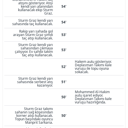
atışını gösteriyor. Atışı
kendi yarı alanından
54'
kullanacak ekip Sturm
Graz.
Sturm Graz kendi yarı
54'
sahasında taç kullanacak.
Rakip yarı sahada gol
arayan Sturm Graz şimdi
53'
taç atışı kullanacak.
Sturm Graz kendi yarı
sahasından çıkmaya
53'
çalışıyor. Ev sahibi takım
taç atışı kullanacak.
Hakem autu gösteriyor.
Deplasman Takımı kale
52'
vuruşu ile topu oyuna
sokacak.
Sturm Graz kendi yarı
sahasında serbest atış
51'
kazanıyor.
Mohammed Al-Hakim
autu işaret ediyor.
50'
Deplasman Takımı kale
vuruşu hazırlığında.
Sturm Graz takımı
sahanın sağ köşesindan
korner atışı kullanacak.
50'
Topun başındaki oyuncu
Manprit Sarkaria.