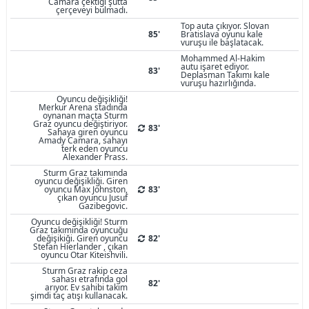
Camara çektiği şutta
çerçeveyi bulmadı.
Top auta çıkıyor. Slovan
85'
Bratislava oyunu kale
vuruşu ile başlatacak.
Mohammed Al-Hakim
autu işaret ediyor.
83'
Deplasman Takımı kale
vuruşu hazırlığında.
Oyuncu değişikliği!
Merkur Arena stadında
oynanan maçta Sturm
Graz oyuncu değiştiriyor.
83'
Sahaya giren oyuncu
Amady Camara, sahayı
terk eden oyuncu
Alexander Prass.
Sturm Graz takımında
oyuncu değişikliği. Giren
oyuncu Max Johnston,
83'
çıkan oyuncu Jusuf
Gazibegovic.
Oyuncu değişikliği! Sturm
Graz takımında oyuncuğu
değişikiği. Giren oyuncu
82'
Stefan Hierlander , çıkan
oyuncu Otar Kiteishvili.
Sturm Graz rakip ceza
sahası etrafında gol
82'
arıyor. Ev sahibi takım
şimdi taç atışı kullanacak.