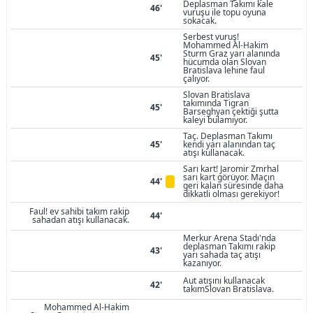
Deplasman Takımı kale
46'
vuruşu ile topu oyuna
sokacak.
Serbest vuruş!
Mohammed Al-Hakim
Sturm Graz yarı alanında
45'
hücumda olan Slovan
Bratislava lehine faul
çalıyor.
Slovan Bratislava
takımında Tigran
45'
Barseghyan çektiği şutta
kaleyi bulamıyor.
Taç. Deplasman Takımı
45'
kendi yarı alanından taç
atışı kullanacak.
Sarı kart! Jaromir Zmrhal
sarı kart görüyor. Maçın
44'
geri kalan süresinde daha
dikkatli olması gerekiyor!
Faul! ev sahibi takım rakip
44'
sahadan atışı kullanacak.
Merkur Arena Stadı'nda
deplasman Takımı rakip
43'
yarı sahada taç atışı
kazanıyor.
Aut atışını kullanacak
42'
takımSlovan Bratislava.
Mohammed Al-Hakim