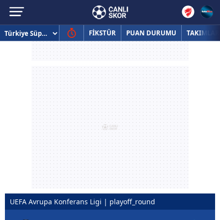
FİKSTÜR
PUAN DURUMU
TAKIMLAR
UEFA Avrupa Konferans Ligi | playoff_round