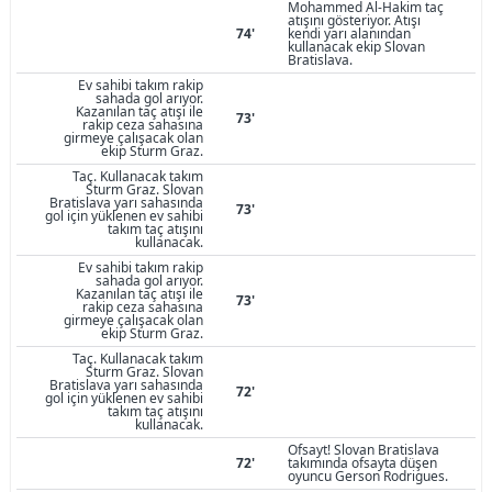
Mohammed Al-Hakim taç
atışını gösteriyor. Atışı
74'
kendi yarı alanından
kullanacak ekip Slovan
Bratislava.
Ev sahibi takım rakip
sahada gol arıyor.
Kazanılan taç atışı ile
73'
rakip ceza sahasına
girmeye çalışacak olan
ekip Sturm Graz.
Taç. Kullanacak takım
Sturm Graz. Slovan
Bratislava yarı sahasında
73'
gol için yüklenen ev sahibi
takım taç atışını
kullanacak.
Ev sahibi takım rakip
sahada gol arıyor.
Kazanılan taç atışı ile
73'
rakip ceza sahasına
girmeye çalışacak olan
ekip Sturm Graz.
Taç. Kullanacak takım
Sturm Graz. Slovan
Bratislava yarı sahasında
72'
gol için yüklenen ev sahibi
takım taç atışını
kullanacak.
Ofsayt! Slovan Bratislava
72'
takımında ofsayta düşen
oyuncu Gerson Rodrigues.