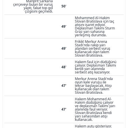
Manprit Sarkaria
çerçeveyi bulan bir vuruş
50'
yaptı, fakat top gol
çizgisini geçmedi.
Mohammed Al-Hakim
Slovan Bratislava için taç
atışını işaret ediyor.
49'
Deplasman Takımı Sturm
Graz yarı sahasına
yerleşmiş durumda.
Frikik! Merkur Arena
Stadı'nda rakip yarı
49'
alandan serbest vuruş
kullanacak olan takım
Slovan Bratislava.
Hakem faul için düdüğünü
çalıyor. Deplasman Takımı
48'
kendi yarı alanında
serbest atış kazanıyor.
Merkur Arena Stadı'nda
oyun kale vuruşu ile
47'
tekrar başlayacak. Atışı
kullanacak olan takım
Slovan Bratislava.
Hakem Mohammed Al-
Hakim düdüğünü çalıyor
ve deplasman Takımı yarı
47'
alanında faul veriyor.
Slovan Bratislava kendi
yarı sahasından atışı
kullanacak.
Hakem autu gösteriyor.