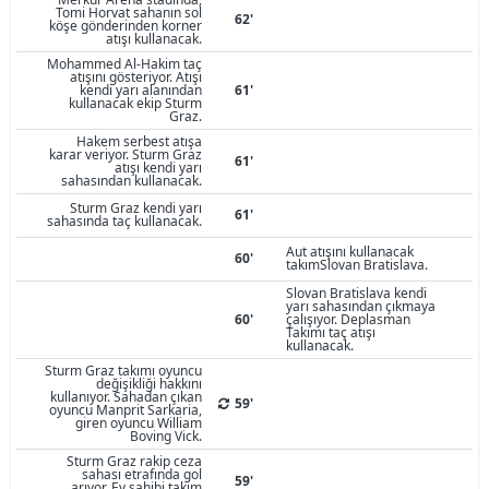
Tomi Horvat sahanın sol
62'
köşe gönderinden korner
atışı kullanacak.
Mohammed Al-Hakim taç
atışını gösteriyor. Atışı
kendi yarı alanından
61'
kullanacak ekip Sturm
Graz.
Hakem serbest atışa
karar veriyor. Sturm Graz
61'
atışı kendi yarı
sahasından kullanacak.
Sturm Graz kendi yarı
61'
sahasında taç kullanacak.
Aut atışını kullanacak
60'
takımSlovan Bratislava.
Slovan Bratislava kendi
yarı sahasından çıkmaya
60'
çalışıyor. Deplasman
Takımı taç atışı
kullanacak.
Sturm Graz takımı oyuncu
değişikliği hakkını
kullanıyor. Sahadan çıkan
59'
oyuncu Manprit Sarkaria,
giren oyuncu William
Boving Vick.
Sturm Graz rakip ceza
sahası etrafında gol
59'
arıyor. Ev sahibi takım