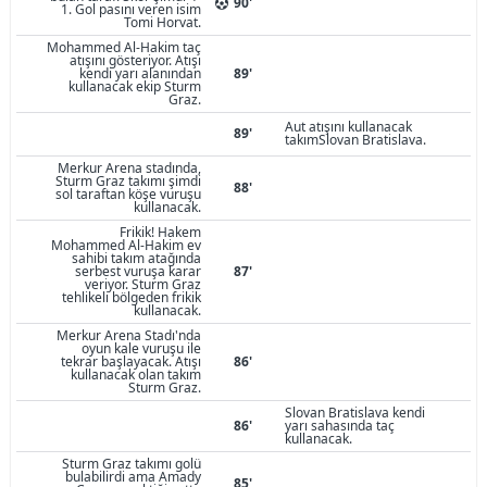
90'
1. Gol pasını veren isim
Tomi Horvat.
Mohammed Al-Hakim taç
atışını gösteriyor. Atışı
kendi yarı alanından
89'
kullanacak ekip Sturm
Graz.
Aut atışını kullanacak
89'
takımSlovan Bratislava.
Merkur Arena stadında,
Sturm Graz takımı şimdi
88'
sol taraftan köşe vuruşu
kullanacak.
Frikik! Hakem
Mohammed Al-Hakim ev
sahibi takım atağında
serbest vuruşa karar
87'
veriyor. Sturm Graz
tehlikeli bölgeden frikik
kullanacak.
Merkur Arena Stadı'nda
oyun kale vuruşu ile
tekrar başlayacak. Atışı
86'
kullanacak olan takım
Sturm Graz.
Slovan Bratislava kendi
86'
yarı sahasında taç
kullanacak.
Sturm Graz takımı golü
bulabilirdi ama Amady
85'