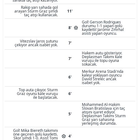
sahada taç atışı kazanıyor.
Rakip yarı sahada gol
arayan Sturm Graz şimdi
11'
taç atışı kullanacak.
Gol! Gerson Rodrigues
durumu 1-1 yapan golü
8'
kaydetti! Jaromir Zmrhal
asisti yapan oyuncu.
Vitezslav Jaros şutunu
7'
çekiyor ancak isabet yok.
Hakem autu gösteriyor.
Deplasman Takımı kale
7'
vuruşu ile topu oyuna
sokacak.
Merkur Arena Stadı'nda
kaleyi yoklayan oyuncu
6'
David Strelec ancak
isabet yok.
Top auta çıkıyor. Sturm
Graz oyunu kale vuruşu
6'
ile başlatacak.
Mohammed Al-Hakim
Slovan Bratislava için taç
atışını işaret ediyor.
5'
Deplasman Takımı Sturm
Graz yarı sahasına
yerleşmiş durumda.
Gol! Mika Biereth takımını
öne geçiren golü kaydetti.
4'
Skor şimdi 1-0. Asist Tomi