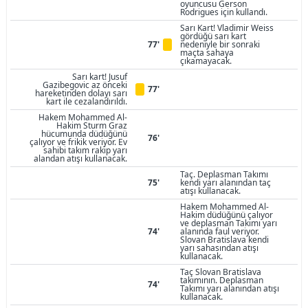
oyuncusu Gerson
Rodrigues için kullandı.
Sarı Kart! Vladimir Weiss
gördüğü sarı kart
77'
nedeniyle bir sonraki
maçta sahaya
çıkamayacak.
Sarı kart! Jusuf
Gazibegovic az önceki
77'
hareketinden dolayı sarı
kart ile cezalandırıldı.
Hakem Mohammed Al-
Hakim Sturm Graz
hücumunda düdüğünü
76'
çalıyor ve frikik veriyor. Ev
sahibi takım rakip yarı
alandan atışı kullanacak.
Taç. Deplasman Takımı
75'
kendi yarı alanından taç
atışı kullanacak.
Hakem Mohammed Al-
Hakim düdüğünü çalıyor
ve deplasman Takımı yarı
74'
alanında faul veriyor.
Slovan Bratislava kendi
yarı sahasından atışı
kullanacak.
Taç Slovan Bratislava
takımının. Deplasman
74'
Takımı yarı alanından atışı
kullanacak.