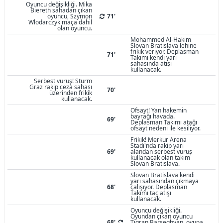
Oyuncu değişikliği. Mika
Biereth sahadan çıkan
oyuncu, Szymon
71'
Wlodarczyk maça dahil
olan oyuncu.
Mohammed Al-Hakim
Slovan Bratislava lehine
frikik veriyor. Deplasman
71'
Takımı kendi yarı
sahasında atışı
kullanacak.
Serbest vuruş! Sturm
Graz rakip ceza sahası
70'
üzerinden frikik
kullanacak.
Ofsayt! Yan hakemin
bayrağı havada.
69'
Deplasman Takımı atağı
ofsayt nedeni ile kesiliyor.
Frikik! Merkur Arena
Stadı'nda rakip yarı
69'
alandan serbest vuruş
kullanacak olan takım
Slovan Bratislava.
Slovan Bratislava kendi
yarı sahasından çıkmaya
68'
çalışıyor. Deplasman
Takımı taç atışı
kullanacak.
Oyuncu değişikliği.
Oyundan çıkan oyuncu
68'
Tigran Barseghyan, oyuna