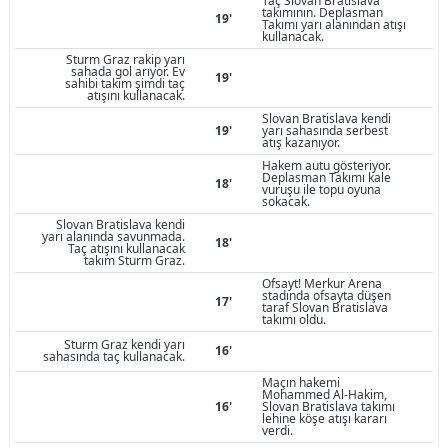
Taç Slovan Bratislava
takımının. Deplasman
19'
Takımı yarı alanından atışı
kullanacak.
Sturm Graz rakip yarı
sahada gol arıyor. Ev
19'
sahibi takım şimdi taç
atışını kullanacak.
Slovan Bratislava kendi
19'
yarı sahasında serbest
atış kazanıyor.
Hakem autu gösteriyor.
Deplasman Takımı kale
18'
vuruşu ile topu oyuna
sokacak.
Slovan Bratislava kendi
yarı alanında savunmada.
18'
Taç atışını kullanacak
takım Sturm Graz.
Ofsayt! Merkur Arena
stadında ofsayta düşen
17'
taraf Slovan Bratislava
takımı oldu.
Sturm Graz kendi yarı
16'
sahasında taç kullanacak.
Maçın hakemi
Mohammed Al-Hakim,
16'
Slovan Bratislava takımı
lehine köşe atışı kararı
verdi.