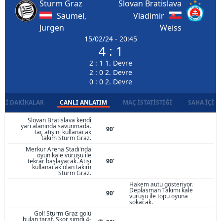
Sturm Graz
Slovan Bratislava
Saumel,
Vladimir
Jurgen
Weiss
15/02/24 - 20:45
4 : 1
2 : 1 1. Devre
2 : 0 2. Devre
0 : 0 2. Devre
LI DAKIKALAR
CANLI ANLATIM
MAÇ İSTATISTIĞI
SAHA İÇI D
Slovan Bratislava kendi
yarı alanında savunmada.
90'
Taç atışını kullanacak
takım Sturm Graz.
Merkur Arena Stadı'nda
oyun kale vuruşu ile
tekrar başlayacak. Atışı
90'
kullanacak olan takım
Sturm Graz.
Hakem autu gösteriyor.
Deplasman Takımı kale
90'
vuruşu ile topu oyuna
sokacak.
Gol! Sturm Graz golü
bulan taraf. Skor şimdi 4-