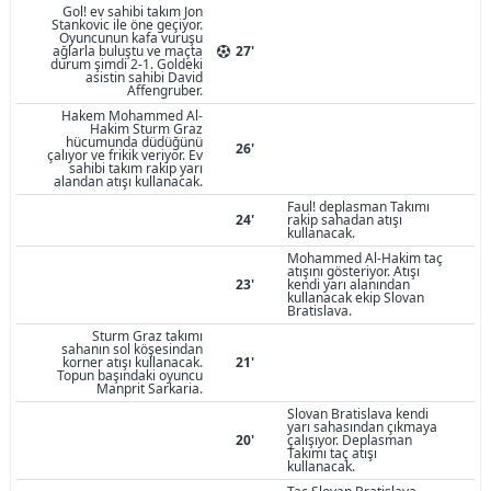
Gol! ev sahibi takım Jon
Stankovic ile öne geçiyor.
Oyuncunun kafa vuruşu
ağlarla buluştu ve maçta
27'
durum şimdi 2-1. Goldeki
asistin sahibi David
Affengruber.
Hakem Mohammed Al-
Hakim Sturm Graz
hücumunda düdüğünü
26'
çalıyor ve frikik veriyor. Ev
sahibi takım rakip yarı
alandan atışı kullanacak.
Faul! deplasman Takımı
24'
rakip sahadan atışı
kullanacak.
Mohammed Al-Hakim taç
atışını gösteriyor. Atışı
23'
kendi yarı alanından
kullanacak ekip Slovan
Bratislava.
Sturm Graz takımı
sahanın sol köşesindan
korner atışı kullanacak.
21'
Topun başındaki oyuncu
Manprit Sarkaria.
Slovan Bratislava kendi
yarı sahasından çıkmaya
20'
çalışıyor. Deplasman
Takımı taç atışı
kullanacak.