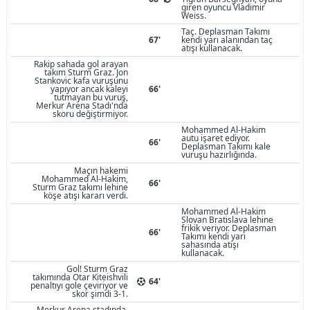
giren oyuncu Vladimir
Weiss.
Taç. Deplasman Takımı
67'
kendi yarı alanından taç
atışı kullanacak.
Rakip sahada gol arayan
takım Sturm Graz. Jon
Stankovic kafa vuruşunu
yapıyor ancak kaleyi
66'
tutmayan bu vuruş,
Merkur Arena Stadı'nda
skoru değiştirmiyor.
Mohammed Al-Hakim
autu işaret ediyor.
66'
Deplasman Takımı kale
vuruşu hazırlığında.
Maçın hakemi
Mohammed Al-Hakim,
66'
Sturm Graz takımı lehine
köşe atışı kararı verdi.
Mohammed Al-Hakim
Slovan Bratislava lehine
frikik veriyor. Deplasman
66'
Takımı kendi yarı
sahasında atışı
kullanacak.
Gol! Sturm Graz
takımında Otar Kiteishvili
64'
penaltıyı gole çeviriyor ve
skor şimdi 3-1.
Merkur Arena stadında,