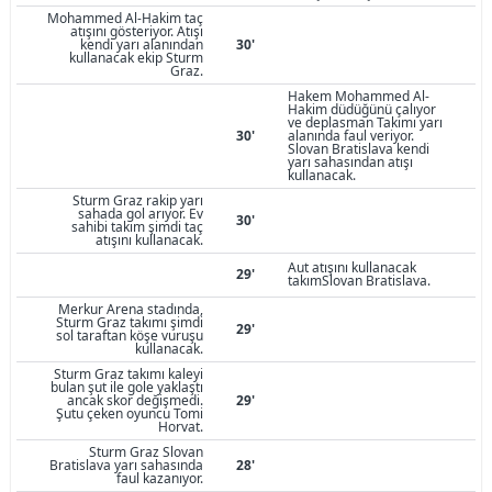
Mohammed Al-Hakim taç
atışını gösteriyor. Atışı
kendi yarı alanından
30'
kullanacak ekip Sturm
Graz.
Hakem Mohammed Al-
Hakim düdüğünü çalıyor
ve deplasman Takımı yarı
30'
alanında faul veriyor.
Slovan Bratislava kendi
yarı sahasından atışı
kullanacak.
Sturm Graz rakip yarı
sahada gol arıyor. Ev
30'
sahibi takım şimdi taç
atışını kullanacak.
Aut atışını kullanacak
29'
takımSlovan Bratislava.
Merkur Arena stadında,
Sturm Graz takımı şimdi
29'
sol taraftan köşe vuruşu
kullanacak.
Sturm Graz takımı kaleyi
bulan şut ile gole yaklaştı
ancak skor değişmedi.
29'
Şutu çeken oyuncu Tomi
Horvat.
Sturm Graz Slovan
Bratislava yarı sahasında
28'
faul kazanıyor.