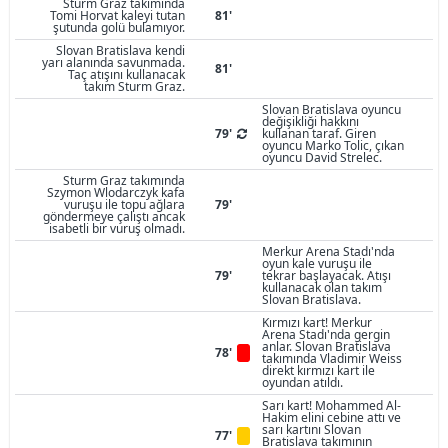
Sturm Graz takımında
Tomi Horvat kaleyi tutan
81'
şutunda golü bulamıyor.
Slovan Bratislava kendi
yarı alanında savunmada.
81'
Taç atışını kullanacak
takım Sturm Graz.
Slovan Bratislava oyuncu
değişikliği hakkını
79'
kullanan taraf. Giren
oyuncu Marko Tolic, çıkan
oyuncu David Strelec.
Sturm Graz takımında
Szymon Wlodarczyk kafa
vuruşu ile topu ağlara
79'
göndermeye çalıştı ancak
isabetli bir vuruş olmadı.
Merkur Arena Stadı'nda
oyun kale vuruşu ile
79'
tekrar başlayacak. Atışı
kullanacak olan takım
Slovan Bratislava.
Kırmızı kart! Merkur
Arena Stadı'nda gergin
anlar. Slovan Bratislava
78'
takımında Vladimir Weiss
direkt kırmızı kart ile
oyundan atıldı.
Sarı kart! Mohammed Al-
Hakim elini cebine attı ve
sarı kartını Slovan
77'
Bratislava takımının