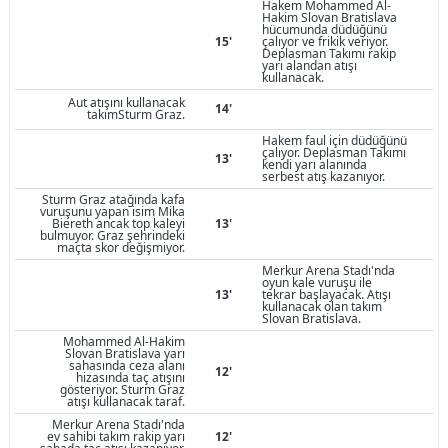
Hakem Mohammed Al-
Hakim Slovan Bratislava
hücumunda düdüğünü
15'
çalıyor ve frikik veriyor.
Deplasman Takımı rakip
yarı alandan atışı
kullanacak.
Aut atışını kullanacak
14'
takımSturm Graz.
Hakem faul için düdüğünü
çalıyor. Deplasman Takımı
13'
kendi yarı alanında
serbest atış kazanıyor.
Sturm Graz atağında kafa
vuruşunu yapan isim Mika
Biereth ancak top kaleyi
13'
bulmuyor. Graz şehrindeki
maçta skor değişmiyor.
Merkur Arena Stadı'nda
oyun kale vuruşu ile
13'
tekrar başlayacak. Atışı
kullanacak olan takım
Slovan Bratislava.
Mohammed Al-Hakim
Slovan Bratislava yarı
sahasında ceza alanı
12'
hizasında taç atışını
gösteriyor. Sturm Graz
atışı kullanacak taraf.
Merkur Arena Stadı'nda
ev sahibi takım rakip yarı
12'