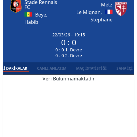
Stade Rennais
Metz
FC
Le Mignan,
Beye,
Stephane
Habib
22/03/26 - 19:15
0 : 0
0 : 0 1. Devre
0 : 0 2. Devre
LI DAKIKALAR
CANLI ANLATIM
MAÇ İSTATISTIĞI
SAHA İÇI D
Veri Bulunmamaktadır