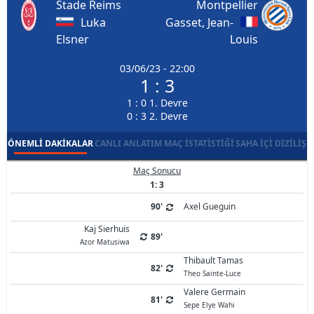
Stade Reims
Montpellier
Luka
Gasset, Jean-
Elsner
Louis
03/06/23 - 22:00
1 : 3
1 : 0 1. Devre
0 : 3 2. Devre
ÖNEMLI DAKIKALAR
CANLI ANLATIM
MAÇ İSTATISTIĞI
SAHA İÇI DIZILIŞ
Maç Sonucu
1: 3
90'
Axel Gueguin
Kaj Sierhuis
89'
Azor Matusiwa
Thibault Tamas
82'
Theo Sainte-Luce
Valere Germain
81'
Sepe Elye Wahi