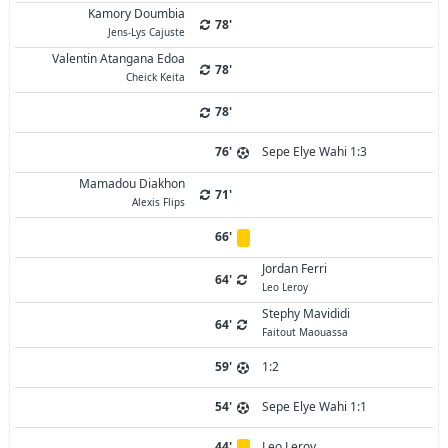
Kamory Doumbia
78'
Jens-Lys Cajuste
Valentin Atangana Edoa
78'
Cheick Keita
78'
76'
Sepe Elye Wahi 1:3
Mamadou Diakhon
71'
Alexis Flips
66'
Jordan Ferri
64'
Leo Leroy
Stephy Mavididi
64'
Faitout Maouassa
59'
1:2
54'
Sepe Elye Wahi 1:1
44'
Leo Leroy