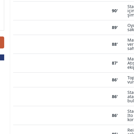
Sta
90'
içi
şim
Oyu
89'
sak
Mat
88'
ver
sah
Mat
87'
Atı
eki
Top
86'
vur
Sta
86'
ata
bu
Sta
86'
Ito
kor
Rei