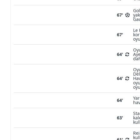
Gol
67'
yak
Gau
Le 
67'
kor
oyu
Oyu
64'
Ay
dah
Oyu
De
64'
Hav
oyu
oyu
Yar
64'
hav
Sta
63'
kal
kul
Rei
kul
61'