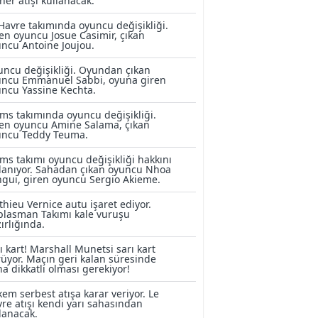
ner atışı kullanacak.
Havre takımında oyuncu değişikliği.
en oyuncu Josue Casimir, çıkan
ncu Antoine Joujou.
ncu değişikliği. Oyundan çıkan
uncu Emmanuel Sabbi, oyuna giren
ncu Yassine Kechta.
ms takımında oyuncu değişikliği.
en oyuncu Amine Salama, çıkan
uncu Teddy Teuma.
ms takımı oyuncu değişikliği hakkını
lanıyor. Sahadan çıkan oyuncu Nhoa
gui, giren oyuncu Sergio Akieme.
hieu Vernice autu işaret ediyor.
lasman Takımı kale vuruşu
ırlığında.
ı kart! Marshall Munetsi sarı kart
üyor. Maçın geri kalan süresinde
a dikkatli olması gerekiyor!
em serbest atışa karar veriyor. Le
re atışı kendi yarı sahasından
lanacak.