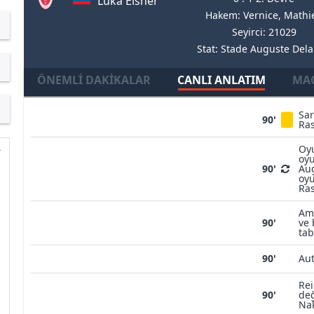
Luka Elsner
Hakem: Vernice, Mathi
Seyirci: 21029
Stat: Stade Auguste Del
ÖNEMLI DAKIKALAR
CANLI ANLATIM
MAÇ
Sar
90'
Ras
Oyu
oyu
90'
Aug
oyu
Ras
Ami
90'
ve 
tab
90'
Aut
Rei
90'
de
Na