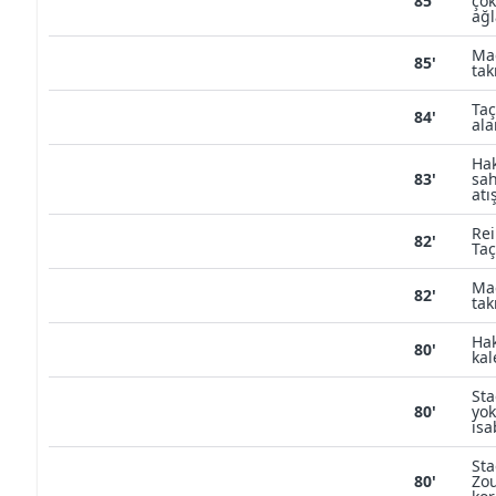
85'
çok
ağl
Ma
85'
tak
Taç
84'
ala
Hak
83'
sah
atı
Rei
82'
Taç
Ma
82'
tak
Hak
80'
kal
Sta
80'
yok
isa
Sta
80'
Zo