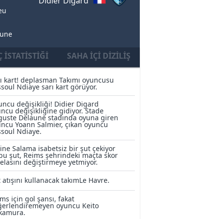
Didier Digard
eu
aune
 İSTATISTIĞI
SAHA İÇI DIZILIŞ
ı kart! deplasman Takımı oyuncusu
soul Ndiaye sarı kart görüyor.
ncu değişikliği! Didier Digard
ncu değişikliğine gidiyor. Stade
uste Delaune stadında oyuna giren
ncu Yoann Salmier, çıkan oyuncu
soul Ndiaye.
ne Salama isabetsiz bir şut çekiyor
bu şut, Reims şehrindeki maçta skor
elasını değiştirmeye yetmiyor.
 atışını kullanacak takımLe Havre.
ms için gol şansı, fakat
ğerlendiremeyen oyuncu Keito
kamura.