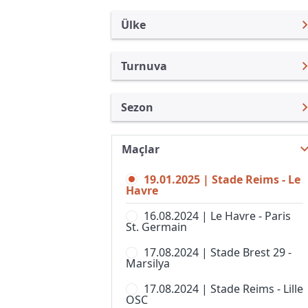
Ülke
Turnuva
Fransa
Ligue 1
Sezon
Türkiye
Coupe de la Ligue
Ligue 1 24/25
Uluslararası
Coupe de France
Maçlar
Ligue 1 26/27
Uluslararası Kulüpler
Championnat National U19
19.01.2025 | Stade Reims - Le
Ligue 1 25/26
Turkiye
Havre
Fransa Kupası, Kadınlar
Ligue 1 23/24
İngiltere
16.08.2024 | Le Havre - Paris
Lig 1, Bayanlar
St. Germain
Ligue 1 22/23
İspanya
Ligue 2
17.08.2024 | Stade Brest 29 -
Ligue 1 21/22
Almanya Amatör
Marsilya
National 1
Ligue 1 20/21
İtalya
17.08.2024 | Stade Reims - Lille
Seconde Ligue, Women
OSC