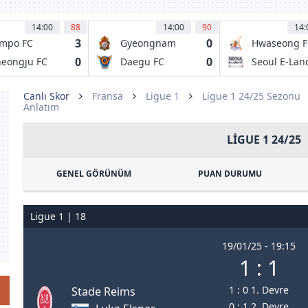
14:00
88
14:00
90
14:
3
0
mpo FC
Gyeongnam
Hwaseong F
FC
0
0
eongju FC
Daegu FC
Seoul E-Lan
FC
Canlı Skor
Fransa
Ligue 1
Ligue 1 24/25 Sezonu
Anlatım
LIGUE 1 24/25
GENEL GÖRÜNÜM
PUAN DURUMU
Ligue 1 | 18
19/01/25 - 19:15
1 : 1
1 : 0 1. Devre
Stade Reims
0 : 1 2. Devre