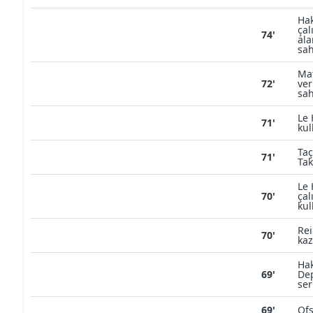
Ha
çal
74'
ala
sah
Mat
72'
ver
sah
Le 
71'
kul
Taç
71'
Tak
Le 
70'
çal
kul
Rei
70'
kaz
Hak
69'
Dep
ser
69'
Ofs