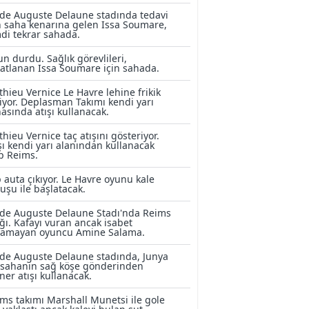
de Auguste Delaune stadında tedavi
n saha kenarına gelen Issa Soumare,
di tekrar sahada.
n durdu. Sağlık görevlileri,
atlanan Issa Soumare için sahada.
hieu Vernice Le Havre lehine frikik
iyor. Deplasman Takımı kendi yarı
asında atışı kullanacak.
hieu Vernice taç atışını gösteriyor.
şı kendi yarı alanından kullanacak
p Reims.
 auta çıkıyor. Le Havre oyunu kale
uşu ile başlatacak.
de Auguste Delaune Stadı'nda Reims
ğı. Kafayı vuran ancak isabet
lamayan oyuncu Amine Salama.
de Auguste Delaune stadında, Junya
 sahanın sağ köşe gönderinden
ner atışı kullanacak.
ms takımı Marshall Munetsi ile gole