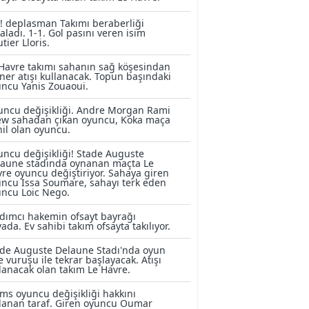
! deplasman Takımı beraberliği
aladı. 1-1. Gol pasını veren isim
tier Lloris.
Havre takımı sahanın sağ köşesindan
ner atışı kullanacak. Topun başındaki
ncu Yanis Zouaoui.
ncu değişikliği. Andre Morgan Rami
ew sahadan çıkan oyuncu, Koka maça
il olan oyuncu.
ncu değişikliği! Stade Auguste
laune stadında oynanan maçta Le
re oyuncu değiştiriyor. Sahaya giren
ncu Issa Soumare, sahayı terk eden
ncu Loic Nego.
dımcı hakemin ofsayt bayrağı
ada. Ev sahibi takım ofsayta takılıyor.
de Auguste Delaune Stadı'nda oyun
e vuruşu ile tekrar başlayacak. Atışı
lanacak olan takım Le Havre.
ms oyuncu değişikliği hakkını
lanan taraf. Giren oyuncu Oumar