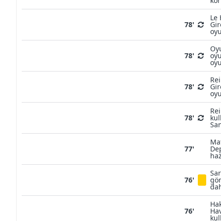
kor
Le 
78'
Gir
oyu
Oyu
78'
oy
oyu
Rei
78'
Gir
oy
Rei
78'
kul
San
Mat
77'
Dep
haz
Sar
76'
gör
dah
Hak
76'
Hav
kul