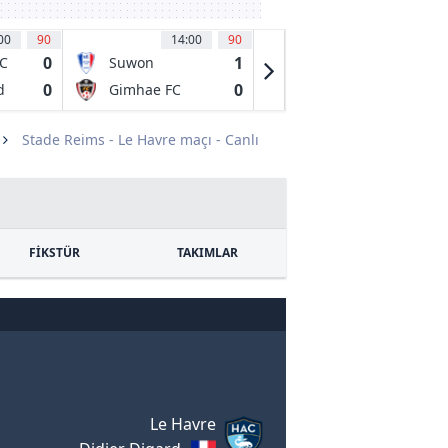
00
90
14:00
90
14:00
89
0
1
1
C
Suwon
Yongin FC
Bluewings
0
0
0
d
Gimhae FC
Busan I Park
Stade Reims - Le Havre maçı - Canlı
FİKSTÜR
TAKIMLAR
Le Havre