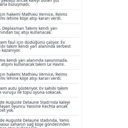
 yaklaştı ancak kaleyi bulan şut
arla buluşmadı.
çın hakemi Mathieu Vernice, Reims
ımı lehine köşe atışı kararı verdi.
. Deplasman Takımı kendi yarı
nından taç atışı kullanacak.
em faul için düdüğünü çalıyor. Ev
ibi takım kendi yarı alanında serbest
ş kazanıyor.
ms kendi yarı alanında savunmada.
 atışını kullanacak takım Le Havre.
çın hakemi Mathieu Vernice, Reims
ımı lehine köşe atışı kararı verdi.
em autu gösteriyor. Ev sahibi takım
e vuruşu ile topu oyuna sokacak.
de Auguste Delaune Stadı'nda kaleyi
layan oyuncu Yassine Kechta ancak
bet yok.
de Auguste Delaune stadında, Yanis
uaoui sahanın sağ köşe gönderinden