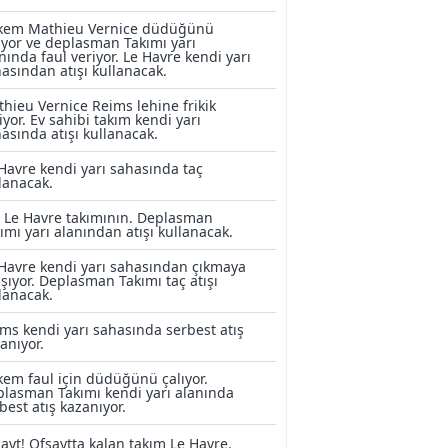
kem Mathieu Vernice düdüğünü
ıyor ve deplasman Takımı yarı
nında faul veriyor. Le Havre kendi yarı
asından atışı kullanacak.
hieu Vernice Reims lehine frikik
iyor. Ev sahibi takım kendi yarı
asında atışı kullanacak.
Havre kendi yarı sahasında taç
lanacak.
 Le Havre takımının. Deplasman
ımı yarı alanından atışı kullanacak.
Havre kendi yarı sahasından çıkmaya
ışıyor. Deplasman Takımı taç atışı
lanacak.
ms kendi yarı sahasında serbest atış
anıyor.
em faul için düdüğünü çalıyor.
lasman Takımı kendi yarı alanında
best atış kazanıyor.
ayt! Ofsaytta kalan takım Le Havre.