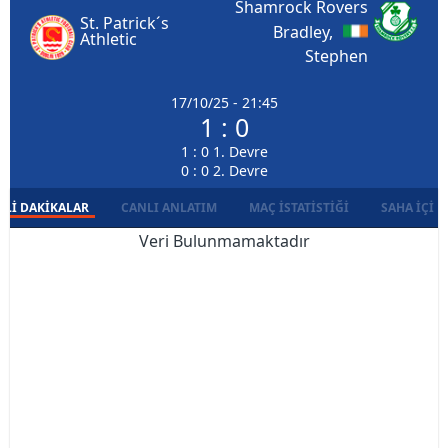
Shamrock Rovers
St. Patrick´s
Bradley,
Athletic
Stephen
17/10/25 - 21:45
1 : 0
1 : 0 1. Devre
0 : 0 2. Devre
LI DAKIKALAR
CANLI ANLATIM
MAÇ İSTATISTIĞI
SAHA İÇI D
Veri Bulunmamaktadır