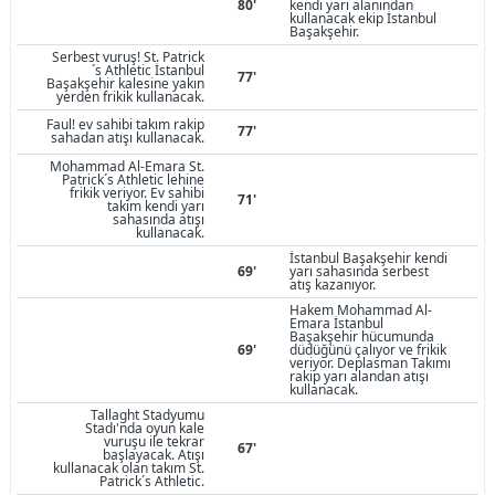
80'
kendi yarı alanından
kullanacak ekip İstanbul
Başakşehir.
Serbest vuruş! St. Patrick
´s Athletic İstanbul
77'
Başakşehir kalesine yakın
yerden frikik kullanacak.
Faul! ev sahibi takım rakip
77'
sahadan atışı kullanacak.
Mohammad Al-Emara St.
Patrick´s Athletic lehine
frikik veriyor. Ev sahibi
71'
takım kendi yarı
sahasında atışı
kullanacak.
İstanbul Başakşehir kendi
69'
yarı sahasında serbest
atış kazanıyor.
Hakem Mohammad Al-
Emara İstanbul
Başakşehir hücumunda
69'
düdüğünü çalıyor ve frikik
veriyor. Deplasman Takımı
rakip yarı alandan atışı
kullanacak.
Tallaght Stadyumu
Stadı'nda oyun kale
vuruşu ile tekrar
67'
başlayacak. Atışı
kullanacak olan takım St.
Patrick´s Athletic.