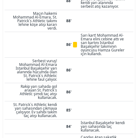
88'
kendi yarı alanında
serbest atış kazanıyor.
Maçın hakemi
Mohammad Al-Emara, St.
Patrick´s Athletic takımı
88'
lehine köşe atışı kararı
verdi.
Sarı kart! Mohammad Al-
Emara elini cebine attı ve
sarı kartını İstanbul
86'
Başakşehir takımının
oyuncusu Hamza Gureler
için kullandı.
Serbest vuruş!
Mohammad Al-Emara
İstanbul Başakşehir yarı
86'
alanında hücumda olan
St. Patrick´s Athletic
lehine faul çalıyor.
Rakip yarı sahada gol
arayan St. Patrick´s
86'
Athletic şimdi taç atışı
kullanacak.
St. Patrick´s Athletic kendi
yarı sahasından çıkmaya
85'
çalışıyor. Ev sahibi takım
taç atışı kullanacak.
İstanbul Başakşehir kendi
84'
yarı sahasında taç
kullanacak.
Cagdas Atan sakatlık