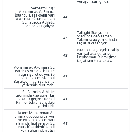
vuruşu hazırlığında.
Serbest vuruş!
Mohammad Al-Emara
İstanbul Başakşehir yarı
44'
alanında hücumda olan
St. Patrick´s Athletic
lehine faul çalıyor.
Tallaght Stadyumu
Stadı'nda deplasman
43'
Takımı rakip yarı sahada
taç atışı kazanıyor.
İstanbul Başakşehir rakip
yarı sahada gol arıyor.
42'
Deplasman Takımı şimdi
taç atışını kullanacak.
Mohammad Al-Emara St.
Patrick´s Athletic için taç
atışını işaret ediyor. Ev
41'
sahibi takım İstanbul
Başakşehir yarı sahasına
yerleşmiş durumda.
St. Patrick´s Athletic
takımında kısa süreli bir
sakatlık geçiren Romal
41'
Palmer tekrar sahadaki
yerini aldı.
Hakem Mohammad Al-
Emara düdüğünü çalıyor
ve ev sahibi takım yarı
alanında faul veriyor. St.
41'
Patrick´s Athletic kendi
yarı sahasından atışı