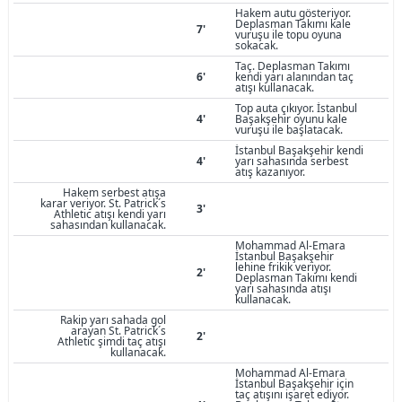
Hakem autu gösteriyor.
Deplasman Takımı kale
7'
vuruşu ile topu oyuna
sokacak.
Taç. Deplasman Takımı
6'
kendi yarı alanından taç
atışı kullanacak.
Top auta çıkıyor. İstanbul
4'
Başakşehir oyunu kale
vuruşu ile başlatacak.
İstanbul Başakşehir kendi
4'
yarı sahasında serbest
atış kazanıyor.
Hakem serbest atışa
karar veriyor. St. Patrick´s
3'
Athletic atışı kendi yarı
sahasından kullanacak.
Mohammad Al-Emara
İstanbul Başakşehir
lehine frikik veriyor.
2'
Deplasman Takımı kendi
yarı sahasında atışı
kullanacak.
Rakip yarı sahada gol
arayan St. Patrick´s
2'
Athletic şimdi taç atışı
kullanacak.
Mohammad Al-Emara
İstanbul Başakşehir için
taç atışını işaret ediyor.