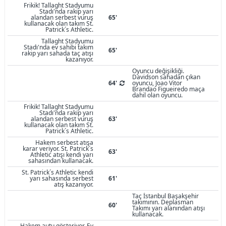
Frikik! Tallaght Stadyumu
Stadı'nda rakip yarı
alandan serbest vuruş
65'
kullanacak olan takım St.
Patrick´s Athletic.
Tallaght Stadyumu
Stadı'nda ev sahibi takım
65'
rakip yarı sahada taç atışı
kazanıyor.
Oyuncu değişikliği.
Davidson sahadan çıkan
64'
oyuncu, Joao Vitor
Brandao Figueiredo maça
dahil olan oyuncu.
Frikik! Tallaght Stadyumu
Stadı'nda rakip yarı
alandan serbest vuruş
63'
kullanacak olan takım St.
Patrick´s Athletic.
Hakem serbest atışa
karar veriyor. St. Patrick´s
63'
Athletic atışı kendi yarı
sahasından kullanacak.
St. Patrick´s Athletic kendi
yarı sahasında serbest
61'
atış kazanıyor.
Taç İstanbul Başakşehir
takımının. Deplasman
60'
Takımı yarı alanından atışı
kullanacak.
Hakem autu gösteriyor. Ev