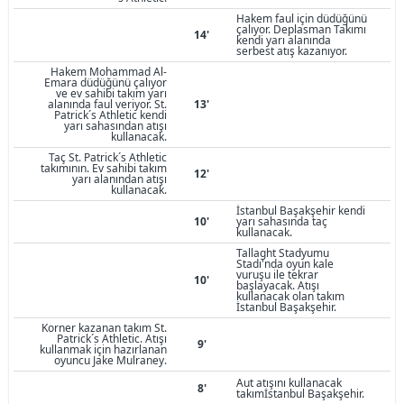
Hakem faul için düdüğünü
çalıyor. Deplasman Takımı
14'
kendi yarı alanında
serbest atış kazanıyor.
Hakem Mohammad Al-
Emara düdüğünü çalıyor
ve ev sahibi takım yarı
alanında faul veriyor. St.
13'
Patrick´s Athletic kendi
yarı sahasından atışı
kullanacak.
Taç St. Patrick´s Athletic
takımının. Ev sahibi takım
12'
yarı alanından atışı
kullanacak.
İstanbul Başakşehir kendi
10'
yarı sahasında taç
kullanacak.
Tallaght Stadyumu
Stadı'nda oyun kale
vuruşu ile tekrar
10'
başlayacak. Atışı
kullanacak olan takım
İstanbul Başakşehir.
Korner kazanan takım St.
Patrick´s Athletic. Atışı
9'
kullanmak için hazırlanan
oyuncu Jake Mulraney.
Aut atışını kullanacak
8'
takımİstanbul Başakşehir.