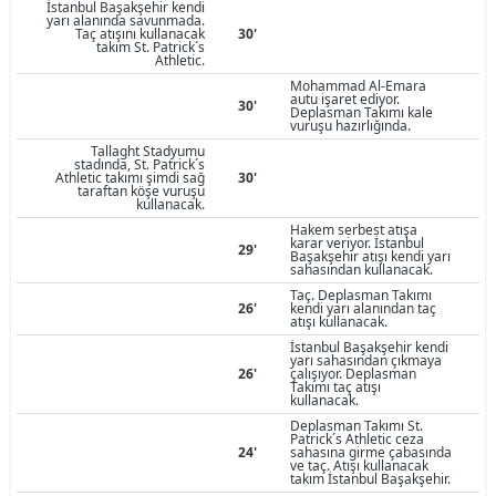
İstanbul Başakşehir kendi
yarı alanında savunmada.
Taç atışını kullanacak
30'
takım St. Patrick´s
Athletic.
Mohammad Al-Emara
autu işaret ediyor.
30'
Deplasman Takımı kale
vuruşu hazırlığında.
Tallaght Stadyumu
stadında, St. Patrick´s
Athletic takımı şimdi sağ
30'
taraftan köşe vuruşu
kullanacak.
Hakem serbest atışa
karar veriyor. İstanbul
29'
Başakşehir atışı kendi yarı
sahasından kullanacak.
Taç. Deplasman Takımı
26'
kendi yarı alanından taç
atışı kullanacak.
İstanbul Başakşehir kendi
yarı sahasından çıkmaya
26'
çalışıyor. Deplasman
Takımı taç atışı
kullanacak.
Deplasman Takımı St.
Patrick´s Athletic ceza
24'
sahasına girme çabasında
ve taç. Atışı kullanacak
takım İstanbul Başakşehir.