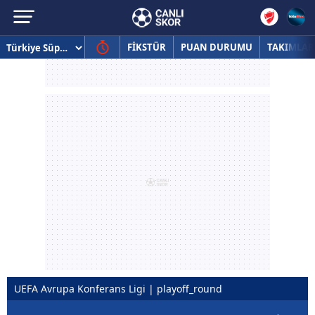
FİKSTÜR
PUAN DURUMU
TAKIMLAR
UEFA Avrupa Konferans Ligi | playoff_round