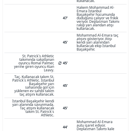
kullanacak.
Hakem Mohammad Al-
Emara İstanbul
Başakşehir hücumunda
47'
düdüğünü çalıyor ve frikik
veriyor. Deplasman Takımı
rakip yarı alandan atışı
kullanacak.
Mohammad Al-Emara taç
atışını gösteriyor. Atışı
45'
kendi yarı alanından
kullanacak ekip İstanbul
Başakşehir.
St. Patrick´s Athletic
takımında sakatlanan
oyuncu Romal Palmer,
45'
yerine giren oyuncu Kian
Leavy.
Taç. Kullanacak takım St.
Patrick´s Athletic. İstanbul
Başakşehir yarı
45'
sahasında gol için
yüklenen ev sahibi takım
taç atışını kullanacak.
İstanbul Başakşehir kendi
yarı alanında savunmada.
Taç atışını kullanacak
45'
takım St. Patrick´s
Athletic.
Mohammad Al-Emara
autu işaret ediyor.
44'
Deplasman Takımı kale