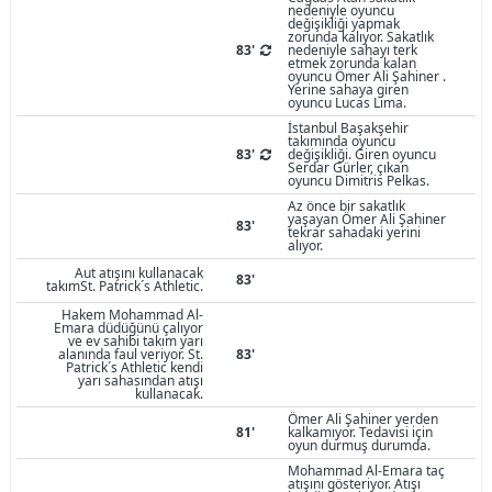
nedeniyle oyuncu
değişikliği yapmak
zorunda kalıyor. Sakatlık
83'
nedeniyle sahayı terk
etmek zorunda kalan
oyuncu Ömer Ali Şahiner .
Yerine sahaya giren
oyuncu Lucas Lima.
İstanbul Başakşehir
takımında oyuncu
83'
değişikliği. Giren oyuncu
Serdar Gürler, çıkan
oyuncu Dimitris Pelkas.
Az önce bir sakatlık
yaşayan Ömer Ali Şahiner
83'
tekrar sahadaki yerini
alıyor.
Aut atışını kullanacak
83'
takımSt. Patrick´s Athletic.
Hakem Mohammad Al-
Emara düdüğünü çalıyor
ve ev sahibi takım yarı
alanında faul veriyor. St.
83'
Patrick´s Athletic kendi
yarı sahasından atışı
kullanacak.
Ömer Ali Şahiner yerden
81'
kalkamıyor. Tedavisi için
oyun durmuş durumda.
Mohammad Al-Emara taç
atışını gösteriyor. Atışı