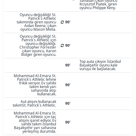
Sahadan çıkan oyuncu
Krzysztof Piatek, giren
oyuncu Philippe Keny.
Oyuncu değişikliği! St.
Patrick´s Athletic
takımında giren oyuncu
90'
Aidan Keena, çıkan
oyuncu Mason Melia.
Oyuncu değişikliği! St.
Patrick´s Athletic için
oyuncu değişikliği.
90'
Christopher Forrester
çıkan oyuncu, Aaron
Bolger giren oyuncu.
Top auta çıkıyor. İstanbul
90'
Başakşehir oyunu kale
vuruşu ile başlatacak.
Mohammad Al-Emara St.
Patrick´s Athletic lehine
frikik veriyor. Ev sahibi
90'
takım kendi yarı
sahasında atışı
kullanacak.
Aut atışını kullanacak
90'
takımSt. Patrick´s Athletic.
Mohammad Al-Emara St.
Patrick´s Athletic için taç
atışını işaret ediyor. Ev
90'
sahibi takım İstanbul
Başakşehir yarı sahasına
yerleşmiş durumda.