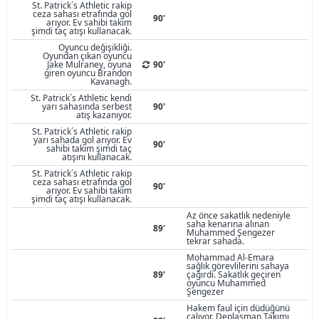
St. Patrick´s Athletic rakip
ceza sahası etrafında gol
90'
arıyor. Ev sahibi takım
şimdi taç atışı kullanacak.
Oyuncu değişikliği.
Oyundan çıkan oyuncu
Jake Mulraney, oyuna
90'
giren oyuncu Brandon
Kavanagh.
St. Patrick´s Athletic kendi
yarı sahasında serbest
90'
atış kazanıyor.
St. Patrick´s Athletic rakip
yarı sahada gol arıyor. Ev
90'
sahibi takım şimdi taç
atışını kullanacak.
St. Patrick´s Athletic rakip
ceza sahası etrafında gol
90'
arıyor. Ev sahibi takım
şimdi taç atışı kullanacak.
Az önce sakatlık nedeniyle
saha kenarına alınan
89'
Muhammed Şengezer
tekrar sahada.
Mohammad Al-Emara
sağlık görevlilerini sahaya
89'
çağırdı. Sakatlık geçiren
oyuncu Muhammed
Şengezer
Hakem faul için düdüğünü
çalıyor. Deplasman Takımı