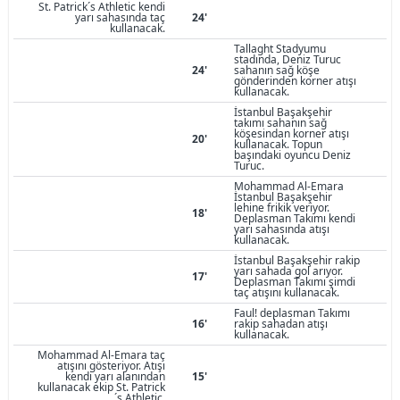
St. Patrick´s Athletic kendi
yarı sahasında taç
24'
kullanacak.
Tallaght Stadyumu
stadında, Deniz Turuc
24'
sahanın sağ köşe
gönderinden korner atışı
kullanacak.
İstanbul Başakşehir
takımı sahanın sağ
köşesindan korner atışı
20'
kullanacak. Topun
başındaki oyuncu Deniz
Turuc.
Mohammad Al-Emara
İstanbul Başakşehir
lehine frikik veriyor.
18'
Deplasman Takımı kendi
yarı sahasında atışı
kullanacak.
İstanbul Başakşehir rakip
yarı sahada gol arıyor.
17'
Deplasman Takımı şimdi
taç atışını kullanacak.
Faul! deplasman Takımı
16'
rakip sahadan atışı
kullanacak.
Mohammad Al-Emara taç
atışını gösteriyor. Atışı
kendi yarı alanından
15'
kullanacak ekip St. Patrick
´s Athletic.