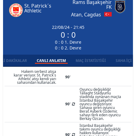
Rams Başakşehir
St. Patrick´s
FK
Athletic
Atan, Cagdas
22/08/24 - 21:45
0 : 0
0 : 0 1. Devre
0 : 0 2. Devre
LI DAKIKALAR
CANLI ANLATIM
MAÇ İSTATISTIĞI
SAHA İÇI D
Hakem serbest atışa
karar veriyor. St. Patrick´s
90'
Athletic atışı kendi yarı
sahasından kullanacak.
Oyuncu değişikliği!
Tallaght Stadyumu
stadında oynanan maçta
İstanbul Başakşehir
90'
oyuncu değiştiriyor.
Sahaya giren oyuncu
Berat Ayberk Özdemir,
sahayı terk eden oyuncu
Berkay Özcan.
İstanbul Başakşehir
takımı oyuncu değişikliği
hakkını kullanıyor.
90'