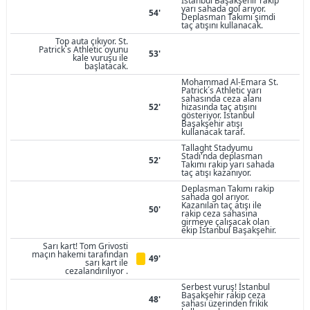
İstanbul Başakşehir rakip
yarı sahada gol arıyor.
54'
Deplasman Takımı şimdi
taç atışını kullanacak.
Top auta çıkıyor. St.
Patrick´s Athletic oyunu
53'
kale vuruşu ile
başlatacak.
Mohammad Al-Emara St.
Patrick´s Athletic yarı
sahasında ceza alanı
52'
hizasında taç atışını
gösteriyor. İstanbul
Başakşehir atışı
kullanacak taraf.
Tallaght Stadyumu
Stadı'nda deplasman
52'
Takımı rakip yarı sahada
taç atışı kazanıyor.
Deplasman Takımı rakip
sahada gol arıyor.
Kazanılan taç atışı ile
50'
rakip ceza sahasına
girmeye çalışacak olan
ekip İstanbul Başakşehir.
Sarı kart! Tom Grivosti
maçın hakemi tarafından
49'
sarı kart ile
cezalandırılıyor .
Serbest vuruş! İstanbul
Başakşehir rakip ceza
48'
sahası üzerinden frikik