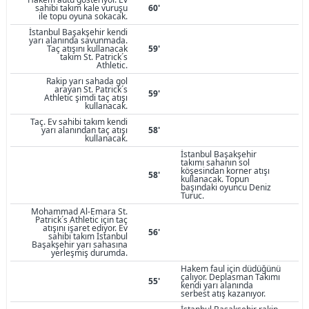
sahibi takım kale vuruşu
60'
ile topu oyuna sokacak.
İstanbul Başakşehir kendi
yarı alanında savunmada.
Taç atışını kullanacak
59'
takım St. Patrick´s
Athletic.
Rakip yarı sahada gol
arayan St. Patrick´s
59'
Athletic şimdi taç atışı
kullanacak.
Taç. Ev sahibi takım kendi
yarı alanından taç atışı
58'
kullanacak.
İstanbul Başakşehir
takımı sahanın sol
köşesindan korner atışı
58'
kullanacak. Topun
başındaki oyuncu Deniz
Turuc.
Mohammad Al-Emara St.
Patrick´s Athletic için taç
atışını işaret ediyor. Ev
56'
sahibi takım İstanbul
Başakşehir yarı sahasına
yerleşmiş durumda.
Hakem faul için düdüğünü
çalıyor. Deplasman Takımı
55'
kendi yarı alanında
serbest atış kazanıyor.