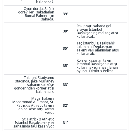
kullanacak.
Oyun durdu. Sağlık
görevlileri, sakatlanan
39'
Romal Palmer için
sahada.
Rakip yarı sahada gol
arayan İstanbul
39'
Başakşehir şimdi taç atışı
kullanacak.
Taç İstanbul Başakşehir
takımının. Deplasman
35'
Takımı yarı alanından atışı
kullanacak.
Korner kazanan takım
İstanbul Başakşehir. Atışı
35'
kullanmak için hazırlanan
oyuncu Dimitris Pelkas.
Tallaght Stadyumu
stadında, Jake Mulraney
sahanın sol köşe
33'
gönderinden korner atışı
kullanacak.
Maçın hakemi
Mohammad Al-Emara, St.
Patrick´s Athletic takımı
32'
lehine köşe atışı kararı
verdi.
St. Patrick´s Athletic
İstanbul Başakşehir yarı
31'
sahasında faul kazanıyor.