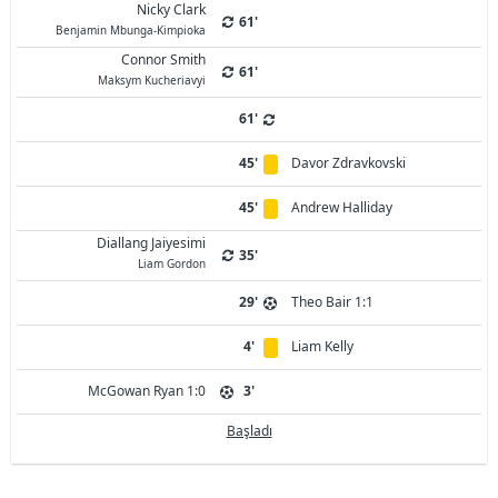
Nicky Clark
61'
Benjamin Mbunga-Kimpioka
Connor Smith
61'
Maksym Kucheriavyi
61'
45'
Davor Zdravkovski
45'
Andrew Halliday
Diallang Jaiyesimi
35'
Liam Gordon
29'
Theo Bair 1:1
4'
Liam Kelly
McGowan Ryan 1:0
3'
Başladı