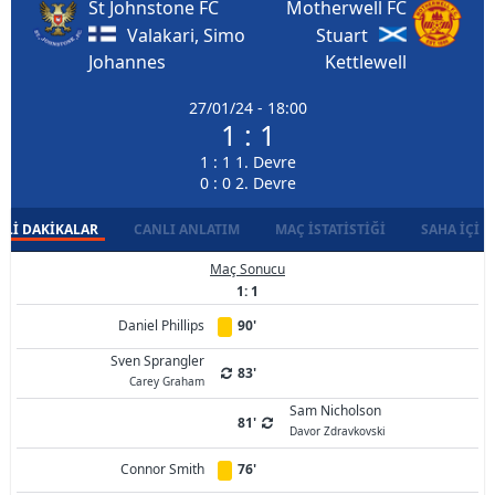
St Johnstone FC
Motherwell FC
Valakari, Simo
Stuart
Johannes
Kettlewell
27/01/24 - 18:00
1 : 1
1 : 1 1. Devre
0 : 0 2. Devre
LI DAKIKALAR
CANLI ANLATIM
MAÇ İSTATISTIĞI
SAHA İÇI D
Maç Sonucu
1: 1
Daniel Phillips
90'
Sven Sprangler
83'
Carey Graham
Sam Nicholson
81'
Davor Zdravkovski
Connor Smith
76'